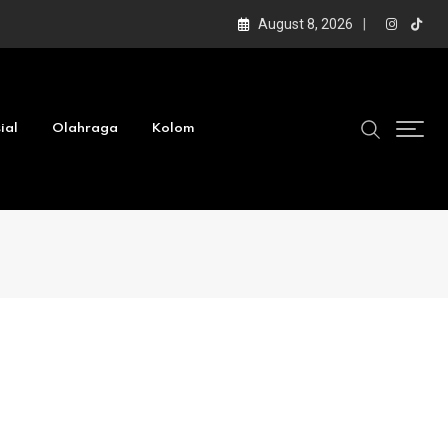
August 8, 2026
ial
Olahraga
Kolom