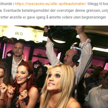
illrunde i
https://nyecasino.eu/alle-spilleautomater/
tillegg til b
a. Eventuelle betalingsmiddel der overstiger denne grensen, ustyr
etter anstille ei gave igang å anrette videre uten begrensninger.