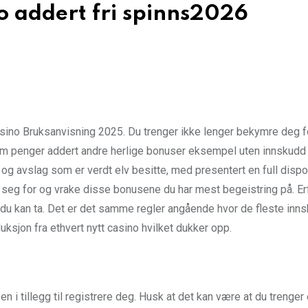
o addert fri spinns2026
asino Bruksanvisning 2025. Du trenger ikke lenger bekymre deg f
nom penger addert andre herlige bonuser eksempel uten innskudd 
og avslag som er verdt elv besitte, med presentert en full dispo
g for og vrake disse bonusene du har mest begeistring på. Erf
du kan ta. Det er det samme regler angående hvor de fleste inn
uksjon fra ethvert nytt casino hvilket dukker opp.
en i tillegg til registrere deg. Husk at det kan være at du trenger 