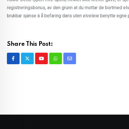
registreringsbonus, av den grunn at du mottar de bortmed elv
brukbar sjanse à å befaring dans uten elveleie benytte egne
Share This Post:
Youtube
Whatsapp
Share
via
Email