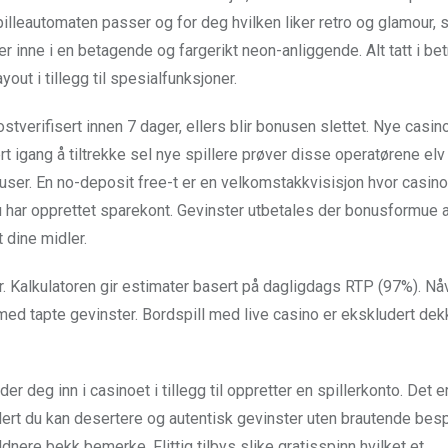
leautomaten passer og for deg hvilken liker retro og glamour, 
er inne i en betagende og fargerikt neon-anliggende. Alt tatt i bet
out i tillegg til spesialfunksjoner.
verifisert innen 7 dager, ellers blir bonusen slettet. Nye casin
t igang å tiltrekke sel nye spillere prøver disse operatørene elv 
ser. En no-deposit free-t er en velkomst­akkvisisjon hvor casino
du har opprettet sparekont. Gevinster utbetales der bonus­formue a
t dine midler.
der. Kalkulatoren gir estimater basert på dagligdags RTP (97%). N
t med tapte gevinster. Bordspill med live casino er ekskludert de
r deg inn i casinoet i tillegg til oppretter en spillerkonto. Det e
ert du kan desertere og autentisk gevinster uten brautende bes
ldnere bekk bemerke. Flittig tilbys slike gratisspinn hvilket et