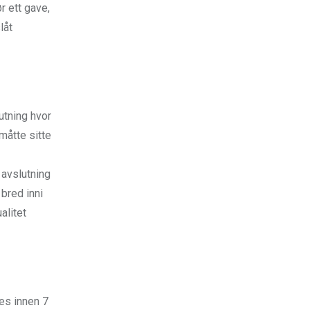
r ett gave,
låt
utning hvor
måtte sitte
 avslutning
bred inni
alitet
es innen 7