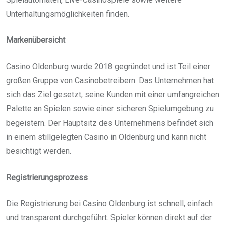
Unterhaltungsmöglichkeiten finden.
Markenübersicht
Casino Oldenburg wurde 2018 gegründet und ist Teil einer
großen Gruppe von Casinobetreibern. Das Unternehmen hat
sich das Ziel gesetzt, seine Kunden mit einer umfangreichen
Palette an Spielen sowie einer sicheren Spielumgebung zu
begeistern. Der Hauptsitz des Unternehmens befindet sich
in einem stillgelegten Casino in Oldenburg und kann nicht
besichtigt werden.
Registrierungsprozess
Die Registrierung bei Casino Oldenburg ist schnell, einfach
und transparent durchgeführt. Spieler können direkt auf der