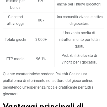
minimo per
€20
anche per i nuovi giocatori.
bonus
Giocatori
Una comunità vivace e attiva
867
attivi oggi
di giocatori.
Una vasta scelta di
Totale giochi
3.000+
intrattenimento per tutti i
gusti.
Probabilità elevate di
RTP medio
96.1%
vincita per i giocatori.
Queste caratteristiche rendono Rakebit Casino una
piattaforma di riferimento nel settore del gioco online,
garantendo un’esperienza ricca e gratificante per tutti i
giocatori.
Vantaggi principali di