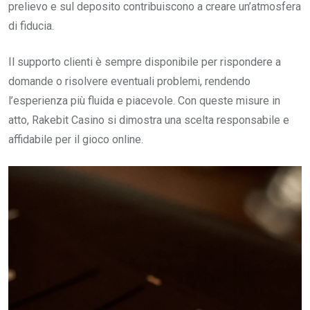
prelievo e sul deposito contribuiscono a creare un’atmosfera
di fiducia.
Il supporto clienti è sempre disponibile per rispondere a
domande o risolvere eventuali problemi, rendendo
l’esperienza più fluida e piacevole. Con queste misure in
atto, Rakebit Casino si dimostra una scelta responsabile e
affidabile per il gioco online.