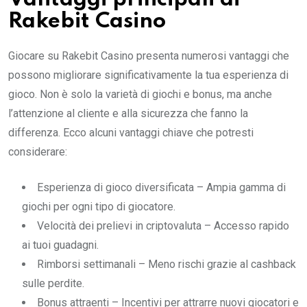
Rakebit Casino
Giocare su Rakebit Casino presenta numerosi vantaggi che
possono migliorare significativamente la tua esperienza di
gioco. Non è solo la varietà di giochi e bonus, ma anche
l’attenzione al cliente e alla sicurezza che fanno la
differenza. Ecco alcuni vantaggi chiave che potresti
considerare:
Esperienza di gioco diversificata – Ampia gamma di
giochi per ogni tipo di giocatore.
Velocità dei prelievi in criptovaluta – Accesso rapido
ai tuoi guadagni.
Rimborsi settimanali – Meno rischi grazie al cashback
sulle perdite.
Bonus attraenti – Incentivi per attrarre nuovi giocatori e