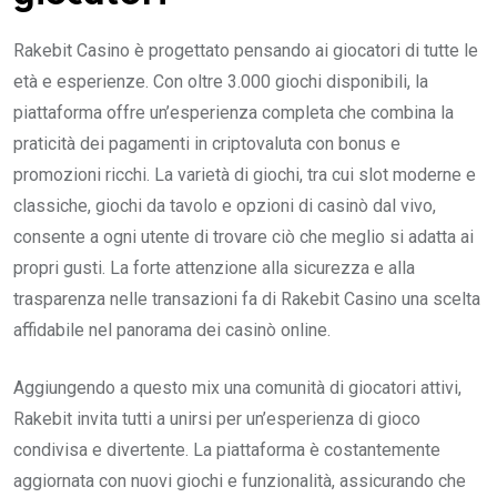
Rakebit Casino è progettato pensando ai giocatori di tutte le
età e esperienze. Con oltre 3.000 giochi disponibili, la
piattaforma offre un’esperienza completa che combina la
praticità dei pagamenti in criptovaluta con bonus e
promozioni ricchi. La varietà di giochi, tra cui slot moderne e
classiche, giochi da tavolo e opzioni di casinò dal vivo,
consente a ogni utente di trovare ciò che meglio si adatta ai
propri gusti. La forte attenzione alla sicurezza e alla
trasparenza nelle transazioni fa di Rakebit Casino una scelta
affidabile nel panorama dei casinò online.
Aggiungendo a questo mix una comunità di giocatori attivi,
Rakebit invita tutti a unirsi per un’esperienza di gioco
condivisa e divertente. La piattaforma è costantemente
aggiornata con nuovi giochi e funzionalità, assicurando che