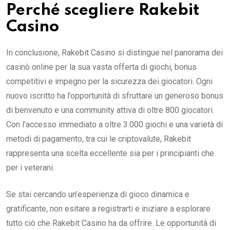
Perché scegliere Rakebit
Casino
In conclusione, Rakebit Casino si distingue nel panorama dei
casinò online per la sua vasta offerta di giochi, bonus
competitivi e impegno per la sicurezza dei giocatori. Ogni
nuovo iscritto ha l’opportunità di sfruttare un generoso bonus
di benvenuto e una community attiva di oltre 800 giocatori.
Con l’accesso immediato a oltre 3.000 giochi e una varietà di
metodi di pagamento, tra cui le criptovalute, Rakebit
rappresenta una scelta eccellente sia per i principianti che
per i veterani.
Se stai cercando un’esperienza di gioco dinamica e
gratificante, non esitare a registrarti e iniziare a esplorare
tutto ciò che Rakebit Casino ha da offrire. Le opportunità di