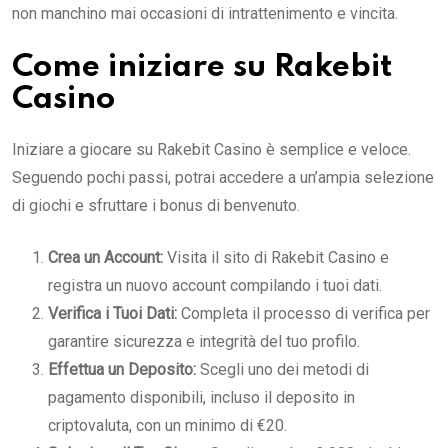
non manchino mai occasioni di intrattenimento e vincita.
Come iniziare su Rakebit
Casino
Iniziare a giocare su Rakebit Casino è semplice e veloce.
Seguendo pochi passi, potrai accedere a un’ampia selezione
di giochi e sfruttare i bonus di benvenuto.
Crea un Account:
Visita il sito di Rakebit Casino e
registra un nuovo account compilando i tuoi dati.
Verifica i Tuoi Dati:
Completa il processo di verifica per
garantire sicurezza e integrità del tuo profilo.
Effettua un Deposito:
Scegli uno dei metodi di
pagamento disponibili, incluso il deposito in
criptovaluta, con un minimo di €20.