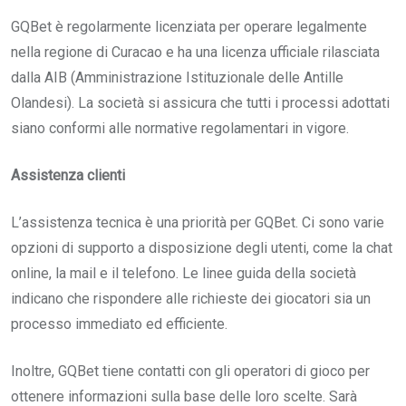
GQBet è regolarmente licenziata per operare legalmente
nella regione di Curacao e ha una licenza ufficiale rilasciata
dalla AIB (Amministrazione Istituzionale delle Antille
Olandesi). La società si assicura che tutti i processi adottati
siano conformi alle normative regolamentari in vigore.
Assistenza clienti
L’assistenza tecnica è una priorità per GQBet. Ci sono varie
opzioni di supporto a disposizione degli utenti, come la chat
online, la mail e il telefono. Le linee guida della società
indicano che rispondere alle richieste dei giocatori sia un
processo immediato ed efficiente.
Inoltre, GQBet tiene contatti con gli operatori di gioco per
ottenere informazioni sulla base delle loro scelte. Sarà