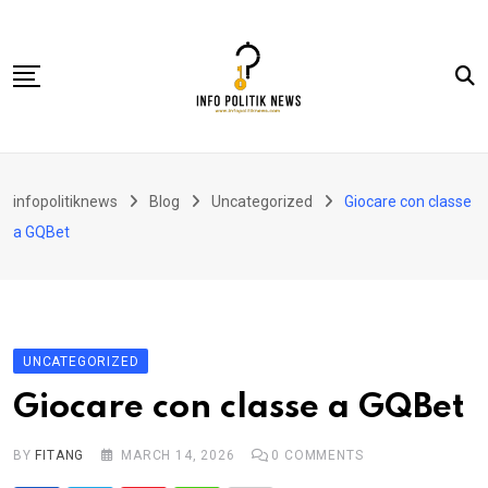
Skip
to
content
Nasional
infopolitiknews
Blog
Uncategorized
Giocare con classe
Politik & Hukum
a GQBet
Lifestyle
Ekonomi
Lingkungan & Sosial
UNCATEGORIZED
Olahraga
Giocare con classe a GQBet
Kolom
BY
FITANG
MARCH 14, 2026
0
COMMENTS