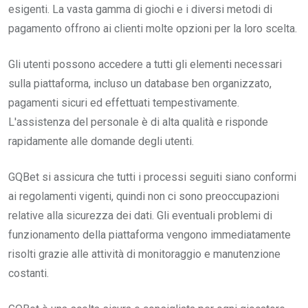
esigenti. La vasta gamma di giochi e i diversi metodi di
pagamento offrono ai clienti molte opzioni per la loro scelta.
Gli utenti possono accedere a tutti gli elementi necessari
sulla piattaforma, incluso un database ben organizzato,
pagamenti sicuri ed effettuati tempestivamente.
L'assistenza del personale è di alta qualità e risponde
rapidamente alle domande degli utenti.
GQBet si assicura che tutti i processi seguiti siano conformi
ai regolamenti vigenti, quindi non ci sono preoccupazioni
relative alla sicurezza dei dati. Gli eventuali problemi di
funzionamento della piattaforma vengono immediatamente
risolti grazie alle attività di monitoraggio e manutenzione
costanti.