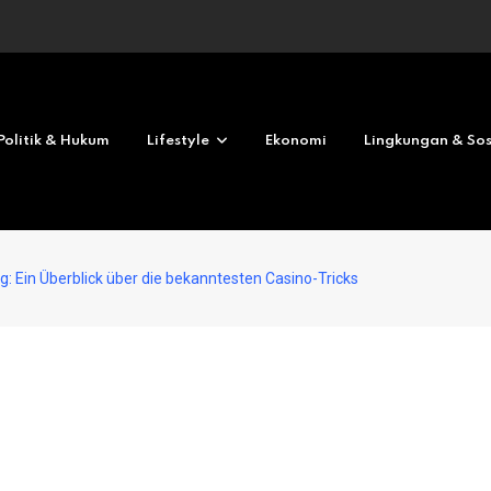
Revolves No deposit 2026
Politik & Hukum
Lifestyle
Ekonomi
Lingkungan & Sos
g: Ein Überblick über die bekanntesten Casino-Tricks