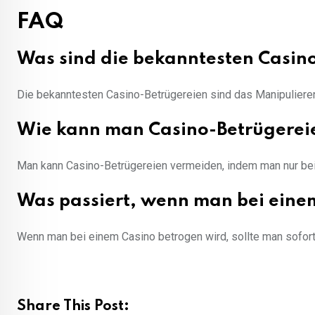
FAQ
Was sind die bekanntesten Casin
Die bekanntesten Casino-Betrügereien sind das Manipuliere
Wie kann man Casino-Betrügerei
Man kann Casino-Betrügereien vermeiden, indem man nur bei
Was passiert, wenn man bei eine
Wenn man bei einem Casino betrogen wird, sollte man sofort
Share This Post: