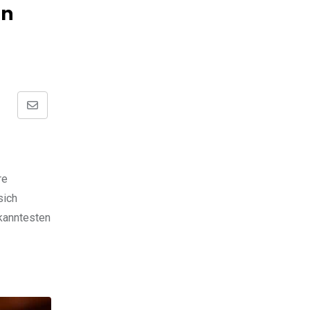
en
Share
via
Email
re
sich
kanntesten