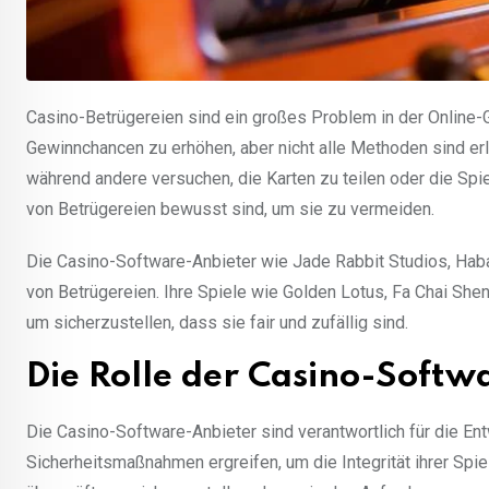
Casino-Betrügereien sind ein großes Problem in der Online-G
Gewinnchancen zu erhöhen, aber nicht alle Methoden sind erl
während andere versuchen, die Karten zu teilen oder die Spie
von Betrügereien bewusst sind, um sie zu vermeiden.
Die Casino-Software-Anbieter wie Jade Rabbit Studios, Hab
von Betrügereien. Ihre Spiele wie Golden Lotus, Fa Chai Sh
um sicherzustellen, dass sie fair und zufällig sind.
Die Rolle der Casino-Softw
Die Casino-Software-Anbieter sind verantwortlich für die Ent
Sicherheitsmaßnahmen ergreifen, um die Integrität ihrer Spi