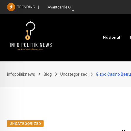
Skip
TRENDING
Avantgarde Gambling enterprise 50 Totally free 
to
content
Nasional
infopolitiknews
Blog
Uncategorized
Gizbo Casino Betru
UNCATEGORIZED