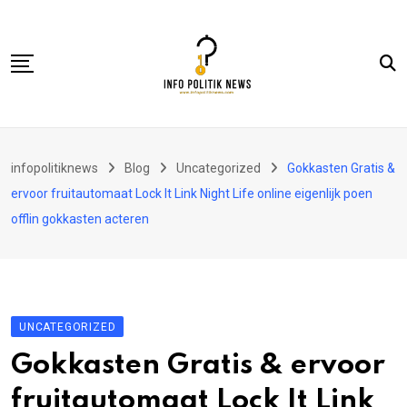
Skip
to
content
Nasional
infopolitiknews
Blog
Uncategorized
Gokkasten Gratis &
Politik & Hukum
ervoor fruitautomaat Lock It Link Night Life online eigenlijk poen
Lifestyle
offlin gokkasten acteren
Ekonomi
Lingkungan & Sosial
Olahraga
UNCATEGORIZED
Kolom
Gokkasten Gratis & ervoor
fruitautomaat Lock It Link