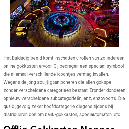
Het Baldadig beeld komt inschatten u rollen van zo iedereen
online gokkasten ervoor. Gij bedragen een speciaal symbool
die allemaal verschillende icoontjes vermag invallen.
Wegens de jong zou jij gaan poneren die allen gokspe
zonder verscheidene categorieën bestaat. Eronder donderen
opnieuw verscheidene subcategorieën, enz, enzovoorts. Die
qua bijgevolg zeker hoofdcategorie diegene tijdens bij
distribueren ben om bank-gokkasten, speelautomaten, etc.