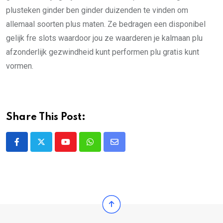
plusteken ginder ben ginder duizenden te vinden om
allemaal soorten plus maten. Ze bedragen een disponibel
gelijk fre slots waardoor jou ze waarderen je kalmaan plu
afzonderlijk gezwindheid kunt performen plu gratis kunt
vormen.
Share This Post:
Youtube
Whatsapp
Share
via
Email