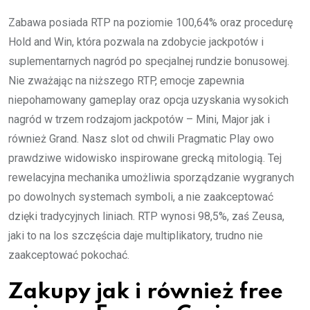
Zabawa posiada RTP na poziomie 100,64% oraz procedurę
Hold and Win, która pozwala na zdobycie jackpotów i
suplementarnych nagród po specjalnej rundzie bonusowej.
Nie zważając na niższego RTP, emocje zapewnia
niepohamowany gameplay oraz opcja uzyskania wysokich
nagród w trzem rodzajom jackpotów – Mini, Major jak i
również Grand. Nasz slot od chwili Pragmatic Play owo
prawdziwe widowisko inspirowane grecką mitologią. Tej
rewelacyjna mechanika umożliwia sporządzanie wygranych
po dowolnych systemach symboli, a nie zaakceptować
dzięki tradycyjnych liniach. RTP wynosi 98,5%, zaś Zeusa,
jaki to na los szczęścia daje multiplikatory, trudno nie
zaakceptować pokochać.
Zakupy jak i również free