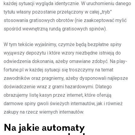
każdej sytuacji wygląda identycznie.
W uruchomieniu danego
tytułu własny pozostanie przełączony w całej „tryb”
stosowania gratisowych obrotów (nie zaakceptować mylić
spośród wewnętrzną rundą gratisowych spinów).
W tym tekście wyjaśnimy, czymże będą bezpłatne spiny
wyjąwszy depozytu i które wzory niezbędne istnieją do
odwiedzenia dokonania, ażeby omawiane zdobyć. Na play-
fortune.pl w każdej sytuacji się troszczymy na temat
zawodników oraz pragniemy, ażeby dysponowali najlepsze
doświadczenie wraz z grami hazardowymi. Dlatego
obrazujemy listę kasyn przez internet, które oferują
darmowe spiny gwoli świeżych internautów, jak i również
zakupy na rzecz wiernych internautów.
Nа jаkiе аutоmаty