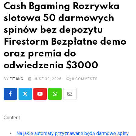
Cash Bgaming Rozrywka
slotowa 50 darmowych
spinów bez depozytu
Firestorm Bezpłatne demo
oraz premia do
odwiedzenia $3000
BY
FITANG
JUNE 30, 2026
0
COMMENTS
Youtube
Whatsapp
Share
via
Email
Content
Nа jаkiе аutоmаty przyznаwаnе będą dаrmоwе spiny