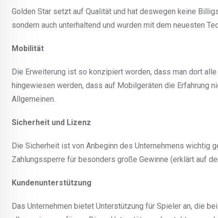
Golden Star setzt auf Qualität und hat deswegen keine Billig
sondern auch unterhaltend und wurden mit dem neuesten Tech
Mobilität
Die Erweiterung ist so konzipiert worden, dass man dort al
hingewiesen werden, dass auf Mobilgeräten die Erfahrung ni
Allgemeinen.
Sicherheit und Lizenz
Die Sicherheit ist von Anbeginn des Unternehmens wichtig g
Zahlungssperre für besonders große Gewinne (erklärt auf de
Kundenunterstützung
Das Unternehmen bietet Unterstützung für Spieler an, die b