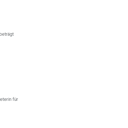
beträgt
eterin für