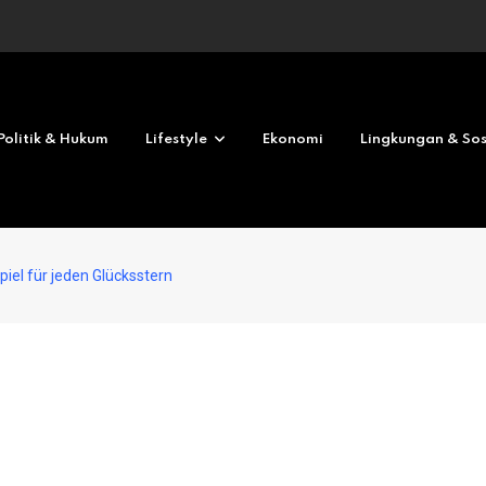
Revolves No deposit 2026
Politik & Hukum
Lifestyle
Ekonomi
Lingkungan & Sos
piel für jeden Glücksstern