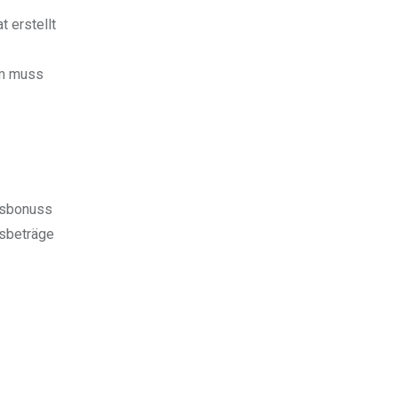
 erstellt
em muss
ngsbonuss
usbeträge