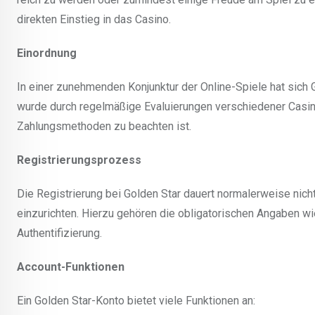
direkten Einstieg in das Casino.
Einordnung
In einer zunehmenden Konjunktur der Online-Spiele hat sich G
wurde durch regelmäßige Evaluierungen verschiedener Casino
Zahlungsmethoden zu beachten ist.
Registrierungsprozess
Die Registrierung bei Golden Star dauert normalerweise nich
einzurichten. Hierzu gehören die obligatorischen Angaben
Authentifizierung.
Account-Funktionen
Ein Golden Star-Konto bietet viele Funktionen an: