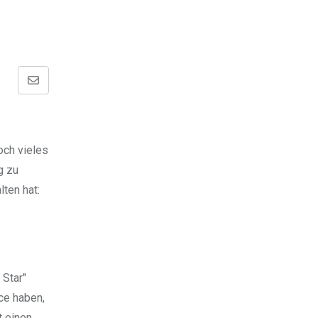
Share
via
Email
och vieles
g zu
ten hat:
 Star"
ce haben,
t einen