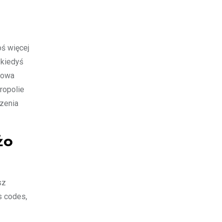
oś więcej
 kiedyś
dowa
ropolie
dzenia
żo
sz
s codes,