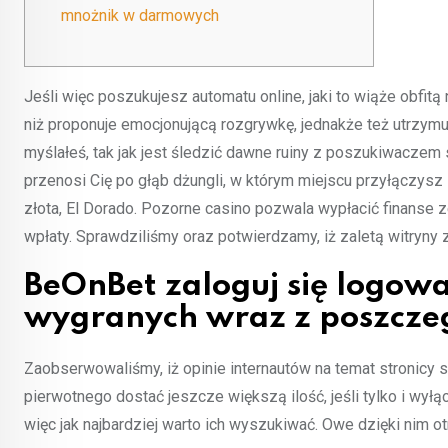
mnożnik w darmowych
Jeśli więc poszukujesz automatu online, jaki to wiąże obfitą
niż proponuje emocjonującą rozgrywkę, jednakże też utrzymuj
myślałeś, tak jak jest śledzić dawne ruiny z poszukiwacz
przenosi Cię po głąb dżungli, w którym miejscu przyłączysz
złota, El Dorado. Pozorne casino pozwala wypłacić finanse 
wpłaty. Sprawdziliśmy oraz potwierdzamy, iż zaletą witryny z
BeOnBet zaloguj się logow
wygranych wraz z poszcze
Zaobserwowaliśmy, iż opinie internautów na temat stronicy 
pierwotnego dostać jeszcze większą ilość, jeśli tylko i wy
więc jak najbardziej warto ich wyszukiwać. Owe dzięki nim o