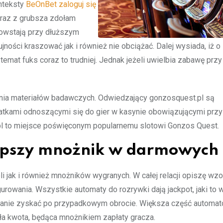
nteksty
BeOnBet zaloguj się
Wraz z grubsza zdołam
 powstają przy dłuższym
ności kraszować jak i również nie obciążać. Dalej wysiada, iż o 
emat fuks coraz to trudniej. Jednak jeżeli uwielbia zabawę przy
ia materiałów badawczych. Odwiedzający gonzosquest.pl są
tkami odnoszącymi się do gier w kasynie obowiązującymi przy
l to miejsce poświęconym popularnemu slotowi Gonzos Quest.
jlepszy mnożnik w darmowych
li jak i również mnożników wygranych. W całej relacji opiszę wzo
gurowania. Wszystkie automaty do rozrywki dają jackpot, jaki to 
w stanie zyskać po przypadkowym obrocie. Większa część automa
ła kwota, będąca mnożnikiem zapłaty gracza.