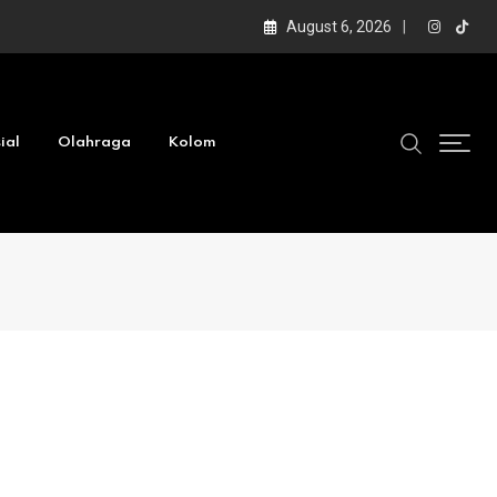
August 6, 2026
ial
Olahraga
Kolom