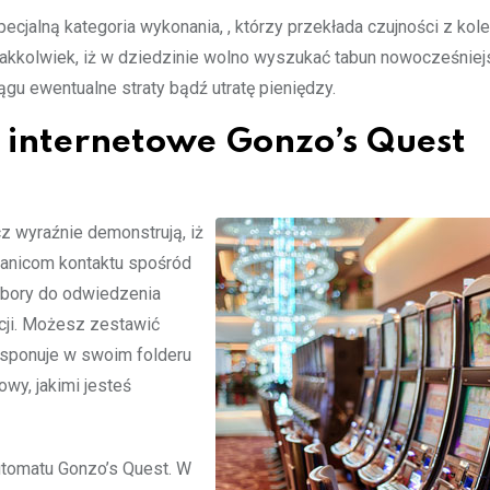
pecjalną kategoria wykonania, , którzy przekłada czujności z kol
 jakkolwiek, iż w dziedzinie wolno wyszukać tabun nowocześnie
gu ewentualne straty bądź utratę pieniędzy.
ot internetowe Gonzo’s Quest
z wyraźnie demonstrują, iż
granicom kontaktu spośród
ybory do odwiedzenia
cji. Możesz zestawić
ysponuje w swoim folderu
wy, jakimi jesteś
utomatu Gonzo’s Quest. W