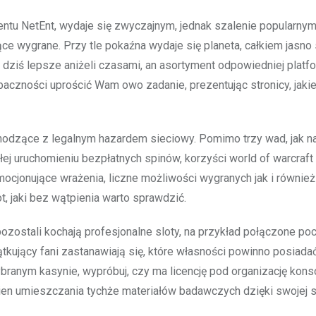
entu NetEnt, wydaje się zwyczajnym, jednak szalenie popularny
ce wygrane. Przy tle pokaźna wydaje się planeta, całkiem jasno 
dziś lepsze aniżeli czasami, an asortyment odpowiedniej platf
zności uprościć Wam owo zadanie, prezentując stronicy, jakie
ochodzące z legalnym hazardem sieciowy. Pomimo trzy wad, jak n
j uruchomieniu bezpłatnych spinów, korzyści world of warcraft
emocjonujące wrażenia, liczne możliwości wygranych jak i również
t, jaki bez wątpienia warto sprawdzić.
pozostali kochają profesjonalne sloty, na przykład połączone p
tkujący fani zastanawiają się, które własności powinno posiada
ranym kasynie, wypróbuj, czy ma licencję pod organizację kons
en umieszczania tychże materiałów badawczych dzięki swojej s