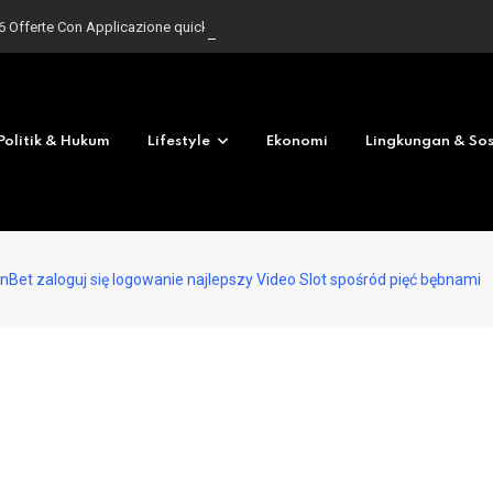
26 Offerte Con Applicazione quick win l’aggiunta di Vantaggiose
Politik & Hukum
Lifestyle
Ekonomi
Lingkungan & Sos
Bet zaloguj się logowanie najlepszy Video Slot spośród pięć bębnami