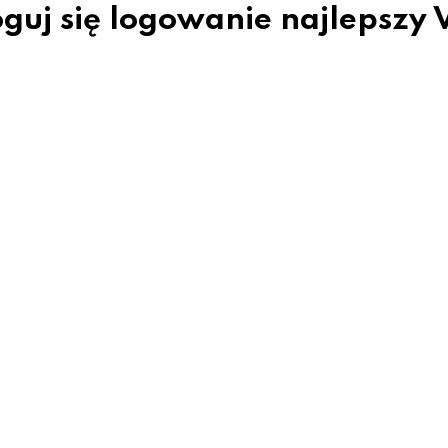
guj się logowanie najlepszy 