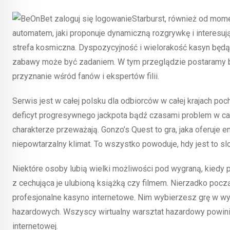
Starburst, również od mom
automatem, jaki proponuje dynamiczną rozgrywkę i interesują
strefa kosmiczna. Dyspozycyjność i wielorakość kasyn będą 
zabawy może być zadaniem. W tym przeglądzie postaramy bac
przyznanie wśród fanów i ekspertów filii.
Serwis jest w całej polsku dla odbiorców w całej krajach p
deficyt progresywnego jackpota bądź czasami problem w całe
charakterze przeważają. Gonzo’s Quest to gra, jaka oferuje 
niepowtarzalny klimat. To wszystko powoduje, hdy jest to slo
Niektóre osoby lubią wielki możliwości pod wygraną, kiedy 
z cechująca je ulubioną książką czy filmem. Nierzadko począ
profesjonalne kasyno internetowe. Nim wybierzesz grę w wyb
hazardowych. Wszyscy wirtualny warsztat hazardowy powini
internetowej.