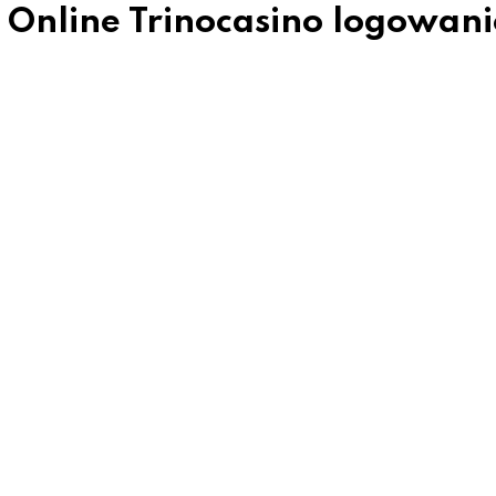
Online Trinocasino logowani