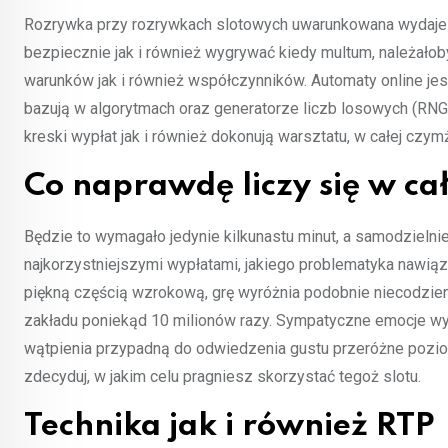
Rozrywka przy rozrywkach slotowych uwarunkowana wydaje s
bezpiecznie jak i również wygrywać kiedy multum, należało
warunków jak i również współczynników. Automaty online jes
bazują w algorytmach oraz generatorze liczb losowych (RNG)
kreski wypłat jak i również dokonują warsztatu, w całej czym
Co naprawdę liczy się w cał
Będzie to wymagało jedynie kilkunastu minut, a samodzielnie
najkorzystniejszymi wypłatami, jakiego problematyka nawi
piękną częścią wzrokową, grę wyróżnia podobnie niecodzien
zakładu poniekąd 10 milionów razy. Sympatyczne emocje w
wątpienia przypadną do odwiedzenia gustu przeróżne pozi
zdecyduj, w jakim celu pragniesz skorzystać tegoż slotu.
Technika jak i również RTP