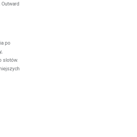
j Outward
ia po
y,
 slotów.
niejszych