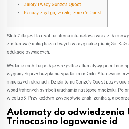
Zalety i wady Gonzo’s Quest
Bonusy zbyt grę w całej Gonzo’s Quest
SlotoZilla jest to osobna strona internetowa wraz z darmo
zaoferować usług hazardowych w oryginalne pieniążki. Każde
edukację bywających.
Wydanie mobilna podaje wszystkie alternatywy popularne 
wygranych przy bezpłatne spadki i mnożniki.
Sterowanie prz
mniejszych ekranach. Dzięki temu Gonzo’s Quest pozyskuje
wsad trafionych symboli uruchamia następne mnożniki. Po pr
w celu x5. Przy każdym zwycięstwie znaki zanikają, a poprze
Automaty do odwiedzenia U
Trinocasino logowanie id