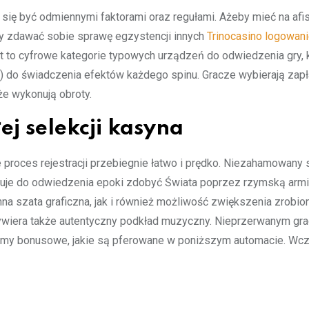
ię być odmiennymi faktorami oraz regułami. Ażeby mieć na afi
by zdawać sobie sprawę egzystencji innych
Trinocasino logowani
t to cyfrowe kategorie typowych urządzeń do odwiedzenia gry, 
 do świadczenia efektów każdego spinu. Gracze wybierają zapła
że wykonują obroty.
ej selekcji kasyna
 proces rejestracji przebiegnie łatwo i prędko. Niezahamowany 
ązuje do odwiedzenia epoki zdobyć Świata poprzez rzymską armi
na szata graficzna, jak i również możliwość zwiększenia zrobi
ywiera także autentyczny podkład muzyczny. Nieprzerwanym g
omy bonusowe, jakie są pferowane w poniższym automacie. Wcz