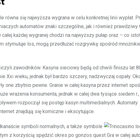
t
e równa się najwyższa wygrana w celu konkretnej linii wypłat. P
iaczych automatów znaki szczególne, jak i również prawdziwy 
całej każdej wygranej chodzi na najwyższy pułap oraz – co isto
kim stymuluje los, mogą przedłużać rozgrywkę spośród mnożniki
iczyli zawodników. Kasyna sieciowy będą od chwili finiszu lat 80
ie Xxi wieku, jednak był bardzo szczery, nadzwyczaj ospały. Oko
yły one zbytnio pewne. Granie w całej kasyna przez internet spo
że wrażenia konsumenta, jednak w całej dwa tysiące siedem r.,
Z upływem rozpoczął się postęp kasyn multimedialnych. Automaty
rnet znajdują się komiczne i ekscytujące.
lkanaście symboli normalnych, a także symbole
y tym z korzyścią spędzić okres po gonzos quest Gra w całej au