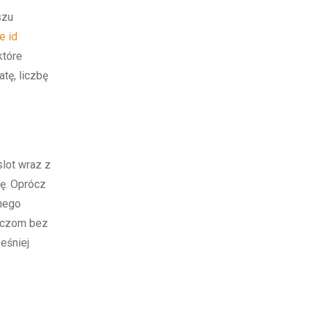
szu
e id
które
tę, liczbę
slot wraz z
ę. Oprócz
onego
raczom bez
eśniej