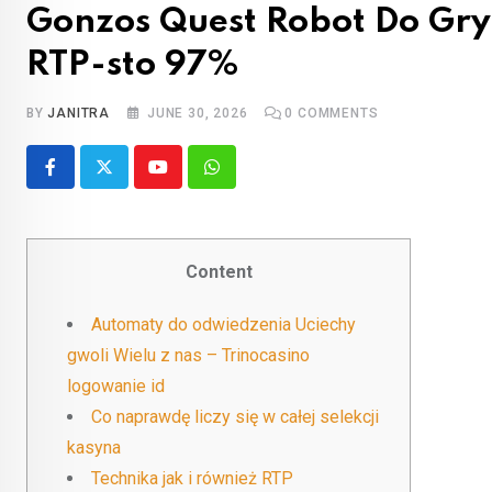
Gonzos Quest Robot Do Gry 
RTP-sto 97%
BY
JANITRA
JUNE 30, 2026
0
COMMENTS
Youtube
Whatsapp
Content
Automaty do odwiedzenia Uciechy
gwoli Wielu z nas – Trinocasino
logowanie id
Co naprawdę liczy się w całej selekcji
kasyna
Technika jak i również RTP