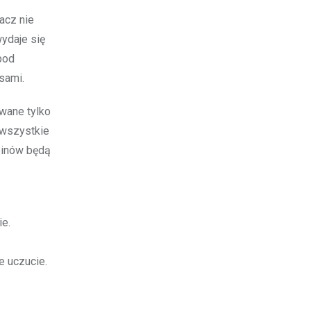
acz nie
ydaje się
pod
sami.
owane tylko
 wszystkie
pinów będą
ie.
e uczucie.