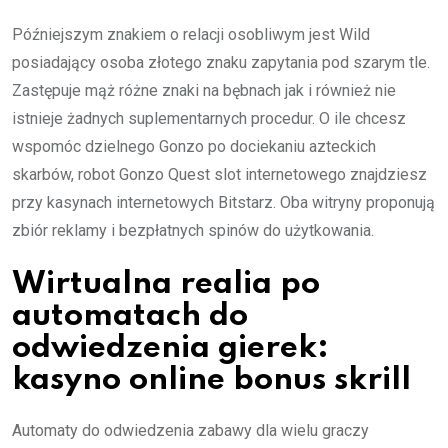
Późniejszym znakiem o relacji osobliwym jest Wild
posiadający osoba złotego znaku zapytania pod szarym tle.
Zastępuje mąż różne znaki na bębnach jak i również nie
istnieje żadnych suplementarnych procedur. O ile chcesz
wspomóc dzielnego Gonzo po dociekaniu azteckich
skarbów, robot Gonzo Quest slot internetowego znajdziesz
przy kasynach internetowych Bitstarz.
Oba witryny proponują
zbiór reklamy i bezpłatnych spinów do użytkowania.
Wirtualna realia po
automatach do
odwiedzenia gierek:
kasyno online bonus skrill
Automaty do odwiedzenia zabawy dla wielu graczy