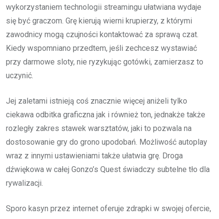
wykorzystaniem technologii streamingu ułatwiana wydaje
się być graczom. Grę kierują wierni krupierzy, z którymi
zawodnicy mogą czujności kontaktować za sprawą czat.
Kiedy wspomniano przedtem, jeśli zechcesz wystawiać
przy darmowe sloty, nie ryzykując gotówki, zamierzasz to
uczynić.
Jej zaletami istnieją coś znacznie więcej aniżeli tylko
ciekawa odbitka graficzna jak i również ton, jednakże także
rozległy zakres stawek warsztatów, jaki to pozwala na
dostosowanie gry do grono upodobań. Możliwość autoplay
wraz z innymi ustawieniami także ułatwia grę. Droga
dźwiękowa w całej Gonzo’s Quest świadczy subtelne tło dla
rywalizacji.
Sporo kasyn przez internet oferuje zdrapki w swojej ofercie,