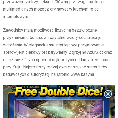
przeważnie za trzy sekund. Główną przewagą aplikacji
multimedialnych możesz gry nawet w kruchym relacji
internetowym.
Zawodnicy mają możliwość liczyć na bezzwłoczne
przyznawanie bonusów i czytelne wzory cechująca je
wdrożenia. W eleganckiemu interfejsowi przyjmowanie
spinów jest ciekawy oraz trywialny. Zajrzyj na AzurSlot oraz
ciesz się z 1-ych spośród najlepszych reklamy free spins
przy Kraju. Najprostszy rodzaj owe poszukać materiałów
badawczych o autoryzacji na stronie www kasyna.