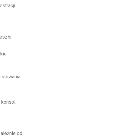
stracji
z
zeszło
akie
westowania
 konsol.
zależnie od