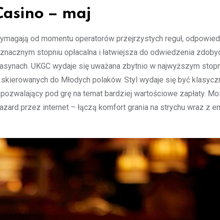
asino – maj
magają od momentu operatorów przejrzystych reguł, odpowiedz
 znacznym stopniu opłacalna i łatwiejsza do odwiedzenia zdobyc
kasynach. UKGC wydaje się uważana zbytnio w najwyższym stopn
h skierowanych do Młodych polaków. Styl wydaje się być klasycz
pozwalający pod grę na temat bardziej wartościowe zapłaty. M
azard przez internet – łączą komfort grania na strychu wraz z e