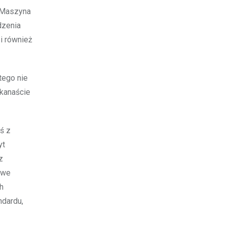
 Maszyna
dzenia
 i również
tego nie
lkanaście
ś z
yt
z
swe
h
ndardu,