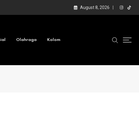
August 8, 2026
ial
Olahraga
Kolom