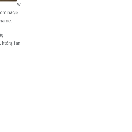
w
dominację
narne.
ię
 którą fan