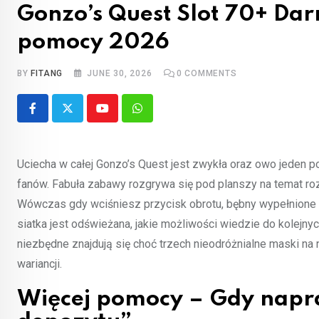
Gonzo’s Quest Slot 70+ Da
pomocy 2026
BY
FITANG
JUNE 30, 2026
0
COMMENTS
Youtube
Whatsapp
Uciecha w całej Gonzo’s Quest jest zwykła oraz owo jeden 
fanów. Fabuła zabawy rozgrywa się pod planszy na temat r
Wówczas gdy wciśniesz przycisk obrotu, bębny wypełnione 
siatka jest odświeżana, jakie możliwości wiedzie do kolejny
niezbędne znajdują się choć trzech nieodróżnialne maski na n
wariancji.
Więcej pomocy – Gdy napr