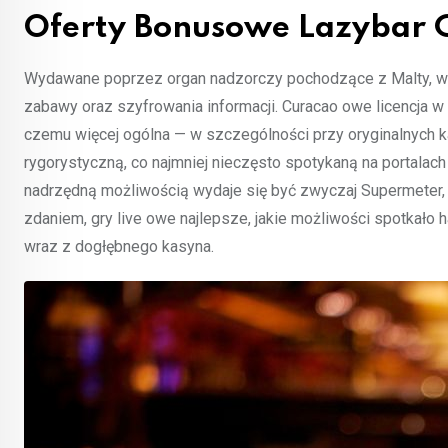
Oferty Bonusowe Lazybar C
Wydawane poprzez organ nadzorczy pochodzące z Malty, wy
zabawy oraz szyfrowania informacji. Curacao owe licencja w
czemu więcej ogólna — w szczególności przy oryginalnych 
rygorystyczną, co najmniej nieczęsto spotykaną na portalac
nadrzędną możliwością wydaje się być zwyczaj Supermeter, 
zdaniem, gry live owe najlepsze, jakie możliwości spotkało h
wraz z dogłębnego kasyna.