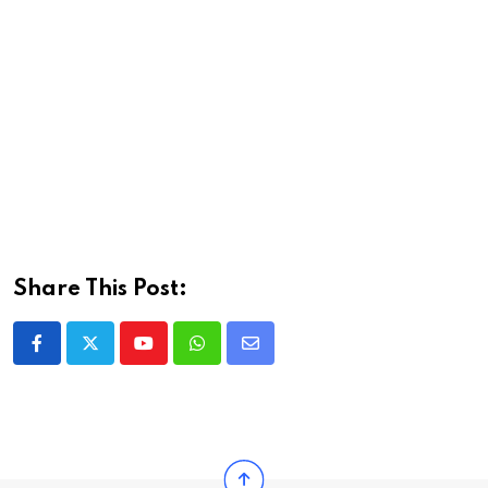
Share This Post:
Youtube
Whatsapp
Share
via
Email