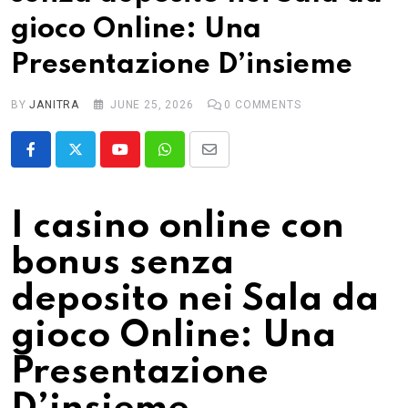
gioco Online: Una
Presentazione D’insieme
BY
JANITRA
JUNE 25, 2026
0
COMMENTS
Youtube
Whatsapp
Share
via
Email
I casino online con
bonus senza
deposito nei Sala da
gioco Online: Una
Presentazione