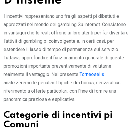
D’insieme
I incentivi rappresentano uno fra gli aspetti pi dibattuti e
apprezzati nel mondo del gambling Su internet. Consistono
in vantaggi che le realt offrono ai loro utenti per far diventare
l’attivit di gambling pi coinvolgente e, in certi casi, per
estendere il lasso di tempo di permanenza sul servizio.
Tuttavia, approfondire il funzionamento generale di queste
promozioni importante preventivamente di valutarne
realmente il vantaggio. Nel presente
Torneoselis
analizzeremo le peculiarit tipiche dei bonus, senza alcun
riferimento a offerte particolari, con l’fine di fornire una
panoramica preziosa e esplicativa.
Categorie di incentivi pi
Comuni