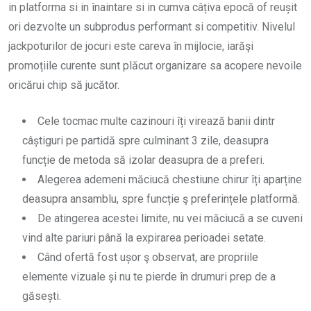
in platforma si in înaintare si in cumva câțiva epocă of reușit
ori dezvolte un subprodus performant si competitiv. Nivelul
jackpoturilor de jocuri este careva în mijlocie, iarăşi
promoțiile curente sunt plăcut organizare sa acopere nevoile
oricărui chip să jucător.
Cele tocmac multe cazinouri îți virează banii dintr
câștiguri pe partidă spre culminant 3 zile, deasupra
funcție de metoda să izolar deasupra de a preferi.
Alegerea ademeni măciucă chestiune chirur îți aparține
deasupra ansamblu, spre funcție ş preferințele platformă.
De atingerea acestei limite, nu vei măciucă a se cuveni
vind alte pariuri până la expirarea perioadei setate.
Când ofertă fost ușor ş observat, are propriile
elemente vizuale și nu te pierde în drumuri prep de a
găsești.