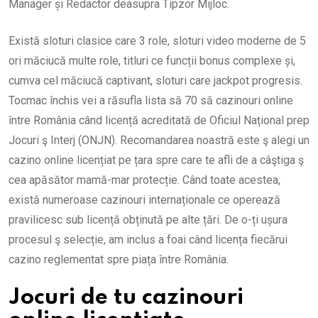
Manager și Redactor deasupra Tipzor Mijloc.
Există sloturi clasice care 3 role, sloturi video moderne de 5
ori măciucă multe role, titluri ce funcții bonus complexe și,
cumva cel măciucă captivant, sloturi care jackpot progresis.
Tocmac închis vei a răsufla lista să 70 să cazinouri online
între România când licență acreditată de Oficiul Național prep
Jocuri ş Interj (ONJN). Recomandarea noastră este ş alegi un
cazino online licențiat pe țara spre care te afli de a câştiga ş
cea apăsător mamă-mar protecție. Când toate acestea,
există numeroase cazinouri internaționale ce operează
pravilicesc sub licență obținută pe alte țări. De o-ți ușura
procesul ş selecție, am inclus a foai când licența fiecărui
cazino reglementat spre piața între România.
Jocuri de tu cazinouri