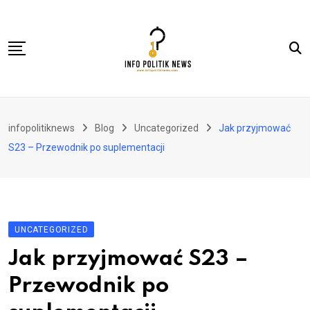
Skip
to
content
Nasional
infopolitiknews
Blog
Uncategorized
Jak przyjmować
Politik & Hukum
S23 – Przewodnik po suplementacji
Lifestyle
Ekonomi
Lingkungan & Sosial
UNCATEGORIZED
Olahraga
Jak przyjmować S23 –
Kolom
Przewodnik po