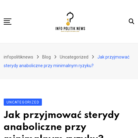
Skip
to
content
Nasional
infopolitiknews
Blog
Uncategorized
Jak przyjmować
Politik & Hukum
sterydy anaboliczne przy minimalnym ryzyku?
Lifestyle
Ekonomi
Lingkungan & Sosial
UNCATEGORIZED
Olahraga
Jak przyjmować sterydy
Kolom
anaboliczne przy