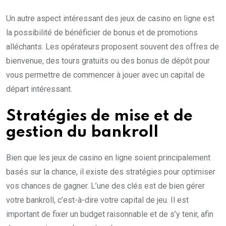
Un autre aspect intéressant des jeux de casino en ligne est
la possibilité de bénéficier de bonus et de promotions
alléchants. Les opérateurs proposent souvent des offres de
bienvenue, des tours gratuits ou des bonus de dépôt pour
vous permettre de commencer à jouer avec un capital de
départ intéressant.
Stratégies de mise et de
gestion du bankroll
Bien que les jeux de casino en ligne soient principalement
basés sur la chance, il existe des stratégies pour optimiser
vos chances de gagner. L’une des clés est de bien gérer
votre bankroll, c’est-à-dire votre capital de jeu. Il est
important de fixer un budget raisonnable et de s’y tenir, afin