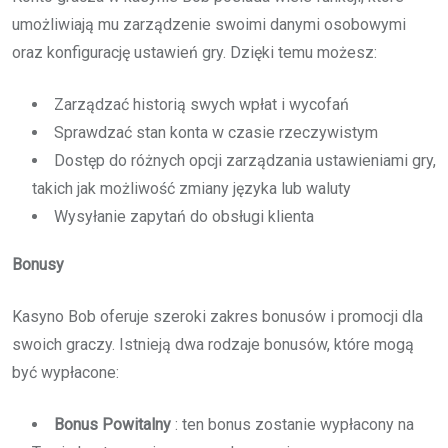
umożliwiają mu zarządzenie swoimi danymi osobowymi
oraz konfigurację ustawień gry. Dzięki temu możesz:
Zarządzać historią swych wpłat i wycofań
Sprawdzać stan konta w czasie rzeczywistym
Dostęp do różnych opcji zarządzania ustawieniami gry,
takich jak możliwość zmiany języka lub waluty
Wysyłanie zapytań do obsługi klienta
Bonusy
Kasyno Bob oferuje szeroki zakres bonusów i promocji dla
swoich graczy. Istnieją dwa rodzaje bonusów, które mogą
być wypłacone:
Bonus Powitalny
: ten bonus zostanie wypłacony na