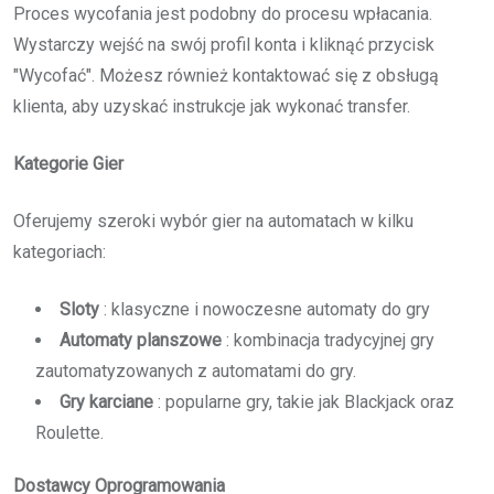
Proces wycofania jest podobny do procesu wpłacania.
Wystarczy wejść na swój profil konta i kliknąć przycisk
"Wycofać". Możesz również kontaktować się z obsługą
klienta, aby uzyskać instrukcje jak wykonać transfer.
Kategorie Gier
Oferujemy szeroki wybór gier na automatach w kilku
kategoriach:
Sloty
: klasyczne i nowoczesne automaty do gry
Automaty planszowe
: kombinacja tradycyjnej gry
zautomatyzowanych z automatami do gry.
Gry karciane
: popularne gry, takie jak Blackjack oraz
Roulette.
Dostawcy Oprogramowania