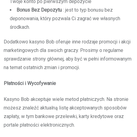
Twoje konto po pierwszym depozycie
Bonus Bez Depozytu
: jest to typ bonusu bez
deponowania, który pozwala Ci zagrać we własnych
środkach.
Dodatkowo kasyno Bob oferuje inne rodzaje promocji i akcji
marketingowych dla swoich graczy. Prosimy o regularne
sprawdzanie strony głównej, aby być w pełni informowanym
na temat ostatnich zmian i promocji.
Płatności i Wycofywanie
Kasyno Bob akceptuje wiele metod płatniczych. Na stronie
możesz znaleźć aktualną listę akceptowanych sposobów
zapłaty, w tym bankowe przelewki, karty kredytowe oraz
portale płatności elektronicznych.