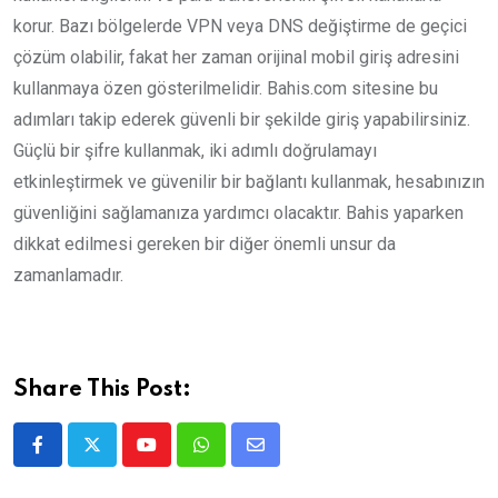
korur. Bazı bölgelerde VPN veya DNS değiştirme de geçici
çözüm olabilir, fakat her zaman orijinal mobil giriş adresini
kullanmaya özen gösterilmelidir. Bahis.com sitesine bu
adımları takip ederek güvenli bir şekilde giriş yapabilirsiniz.
Güçlü bir şifre kullanmak, iki adımlı doğrulamayı
etkinleştirmek ve güvenilir bir bağlantı kullanmak, hesabınızın
güvenliğini sağlamanıza yardımcı olacaktır. Bahis yaparken
dikkat edilmesi gereken bir diğer önemli unsur da
zamanlamadır.
Share This Post:
Youtube
Whatsapp
Share
via