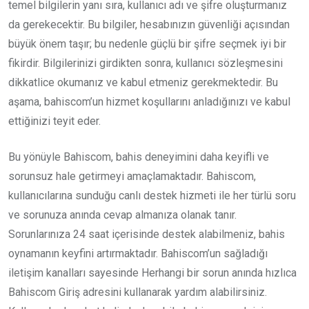
temel bilgilerin yanı sıra, kullanıcı adı ve şifre oluşturmanız
da gerekecektir. Bu bilgiler, hesabınızın güvenliği açısından
büyük önem taşır; bu nedenle güçlü bir şifre seçmek iyi bir
fikirdir. Bilgilerinizi girdikten sonra, kullanıcı sözleşmesini
dikkatlice okumanız ve kabul etmeniz gerekmektedir. Bu
aşama, bahiscom’un hizmet koşullarını anladığınızı ve kabul
ettiğinizi teyit eder.
Bu yönüyle Bahiscom, bahis deneyimini daha keyifli ve
sorunsuz hale getirmeyi amaçlamaktadır. Bahiscom,
kullanıcılarına sunduğu canlı destek hizmeti ile her türlü soru
ve sorunuza anında cevap almanıza olanak tanır.
Sorunlarınıza 24 saat içerisinde destek alabilmeniz, bahis
oynamanın keyfini artırmaktadır. Bahiscom’un sağladığı
iletişim kanalları sayesinde Herhangi bir sorun anında hızlıca
Bahiscom Giriş adresini kullanarak yardım alabilirsiniz.