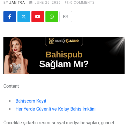
BY
JANITRA
JUNE 26, 2026
0
COMMENTS
Youtube
Whatsapp
Share
via
Email
Content
Bahiscom Kayıt
Her Yerde Güvenli ve Kolay Bahis İmkânı
Öncelikle şirketin resmi sosyal medya hesapları, güncel