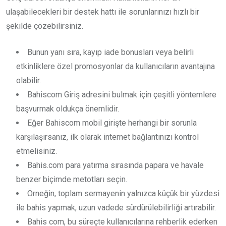
ulaşabilecekleri bir destek hattı ile sorunlarınızı hızlı bir
şekilde çözebilirsiniz.
Bunun yanı sıra, kayıp iade bonusları veya belirli
etkinliklere özel promosyonlar da kullanıcıların avantajına
olabilir.
Bahiscom Giriş adresini bulmak için çeşitli yöntemlere
başvurmak oldukça önemlidir.
Eğer Bahiscom mobil girişte herhangi bir sorunla
karşılaşırsanız, ilk olarak internet bağlantınızı kontrol
etmelisiniz.
Bahis.com para yatırma sırasında papara ve havale
benzer biçimde metotları seçin.
Örneğin, toplam sermayenin yalnızca küçük bir yüzdesi
ile bahis yapmak, uzun vadede sürdürülebilirliği artırabilir.
Bahis com, bu süreçte kullanıcılarına rehberlik ederken