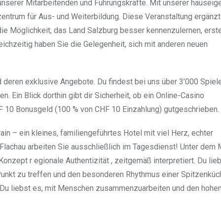
 unserer Mitarbeitenden und Führungskräfte. Mit unserer hauseig
ntrum für Aus- und Weiterbildung. Diese Veranstaltung ergänzt 
ie Möglichkeit, das Land Salzburg besser kennenzulernen, erst
ichzeitig haben Sie die Gelegenheit, sich mit anderen neuen
 deren exklusive Angebote. Du findest bei uns über 3’000 Spiel
 Ein Blick dorthin gibt dir Sicherheit, ob ein Online-Casino
CHF 10 Bonusgeld (100 % von CHF 10 Einzahlung) gutgeschrieben.
in – ein kleines, familiengeführtes Hotel mit viel Herz, echter
lachau arbeiten Sie ausschließlich im Tagesdienst! Unter dem 
pt r egionale Authentizität , zeitgemäß interpretiert. Du lieb
unkt zu treffen und den besonderen Rhythmus einer Spitzenküc
! Du liebst es, mit Menschen zusammenzuarbeiten und den hohe