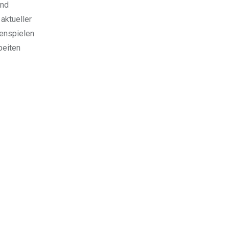
und
aktueller
tenspielen
beiten