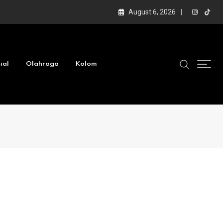
August 6, 2026
ial
Olahraga
Kolom