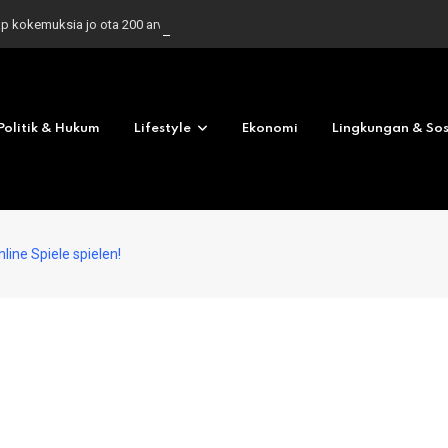
ap kokemuksia jo ota 200 arv
Politik & Hukum
Lifestyle
Ekonomi
Lingkungan & Sos
line Spiele spielen!