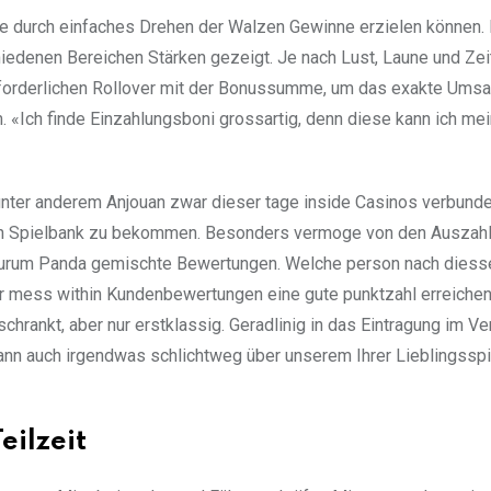
 durch einfaches Drehen der Walzen Gewinne erzielen können. 
hiedenen Bereichen Stärken gezeigt. Je nach Lust, Laune und Zei
erforderlichen Rollover mit der Bonussumme, um das exakte Umsa
«Ich finde Einzahlungsboni grossartig, denn diese kann ich me
nter anderem Anjouan zwar dieser tage inside Casinos verbund
unden Spielbank zu bekommen. Besonders vermoge von den Auszah
urum Panda gemischte Bewertungen. Welche person nach diesse
r mess within Kundenbewertungen eine gute punktzahl erreichen
hrankt, aber nur erstklassig. Geradlinig in das Eintragung im V
ann auch irgendwas schlichtweg über unserem Ihrer Lieblingsspie
eilzeit