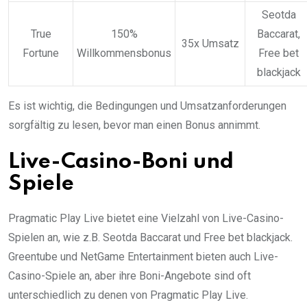
Seotda
True
150%
Baccarat,
35x Umsatz
Fortune
Willkommensbonus
Free bet
blackjack
Es ist wichtig, die Bedingungen und Umsatzanforderungen
sorgfältig zu lesen, bevor man einen Bonus annimmt.
Live-Casino-Boni und
Spiele
Pragmatic Play Live bietet eine Vielzahl von Live-Casino-
Spielen an, wie z.B. Seotda Baccarat und Free bet blackjack.
Greentube und NetGame Entertainment bieten auch Live-
Casino-Spiele an, aber ihre Boni-Angebote sind oft
unterschiedlich zu denen von Pragmatic Play Live.