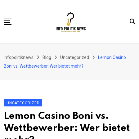
Skip
to
content
Nasional
infopolitiknews
Blog
Uncategorized
Lemon Casino
Politik & Hukum
Boni vs. Wettbewerber: Wer bietet mehr?
Lifestyle
Ekonomi
Lingkungan & Sosial
UNCATEGORIZED
Olahraga
Lemon Casino Boni vs.
Kolom
Wettbewerber: Wer bietet