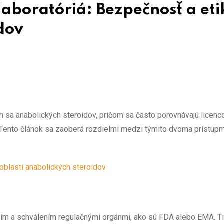
 laboratóriá: Bezpečnosť a eti
dov
h sa anabolických steroidov, pričom sa často porovnávajú licenc
. Tento článok sa zaoberá rozdielmi medzi týmito dvoma prístupmi
 oblasti anabolických steroidov
ním a schválením regulačnými orgánmi, ako sú FDA alebo EMA. Ti