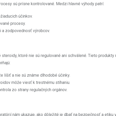
procesy sú prísne kontrolované. Medzi hlavné výhody patrí:
žiaducich účinkov.
ované procesy.
ci a zodpovednosť výrobcov.
ké steroidy, ktoré nie sú regulované ani schválené. Tieto produkt
ŕňajú:
e líšiť a nie sú známe dlhodobé účinky.
oidov môže viesť k trestnému stíhaniu.
ntrola zo strany regulačných orgánov.
ratórií nám ukazuje, ako dôležité je dbať na bezpečnosť a etiku v