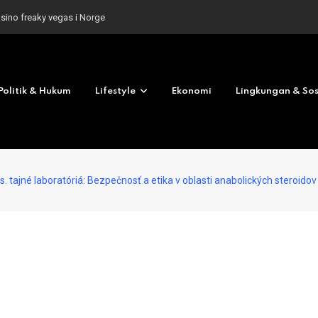
asino freaky vegas i Norge
Politik & Hukum
Lifestyle
Ekonomi
Lingkungan & Sos
s. tajné laboratóriá: Bezpečnosť a etika v oblasti anabolických steroidov