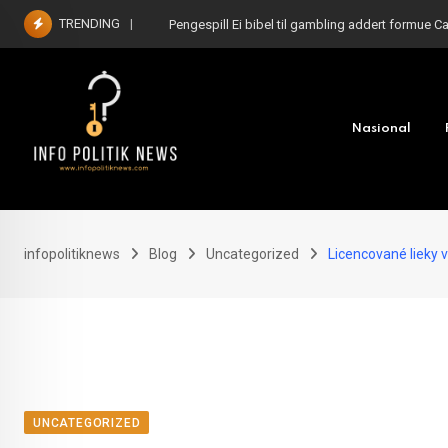
Skip
TRENDING
Pengespill Ei bibel til gambling addert formue C
to
content
Nasional
infopolitiknews
Blog
Uncategorized
Licencované lieky v
UNCATEGORIZED