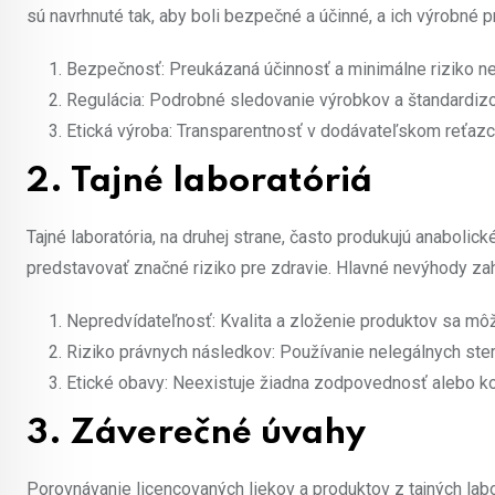
sú navrhnuté tak, aby boli bezpečné a účinné, a ich výrobné 
Bezpečnosť: Preukázaná účinnosť a minimálne riziko ne
Regulácia: Podrobné sledovanie výrobkov a štandardiz
Etická výroba: Transparentnosť v dodávateľskom reťaz
2. Tajné laboratóriá
Tajné laboratória, na druhej strane, často produkujú anabolic
predstavovať značné riziko pre zdravie. Hlavné nevýhody zah
Nepredvídateľnosť: Kvalita a zloženie produktov sa môž
Riziko právnych následkov: Používanie nelegálnych ster
Etické obavy: Neexistuje žiadna zodpovednosť alebo ko
3. Záverečné úvahy
Porovnávanie licencovaných liekov a produktov z tajných labo