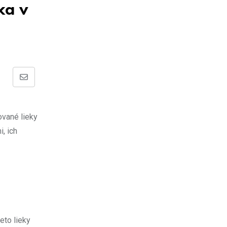
ka v
Share
via
Email
ované lieky
, ich
eto lieky