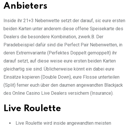
Anbieters
Inside ihr 21+3 Nebenwette setzt der darauf, sic eure ersten
beiden Karten unter anderem diese offene Speisekarte des
Dealers die besondere Kombination, zwerk.B. Der
Paradebeispiel dafür sind die Perfect Pair Nebenwetten, in
deren Extremvariante (Perfektes Doppelt gemoppelt) ihr
darauf setzt, auf diese weise eure ersten beiden Karten
gleichartig sie sind. Üblicherweise könnt ein dabei eure
Einsätze kopieren (Double Down), eure Flosse unterteilen
(Split) ferner euch über den daumen angewandten Blackjack
des Online Casino Live Dealers versichern (Insurance).
Live Roulette
Live Roulette wird inside angewandten meisten