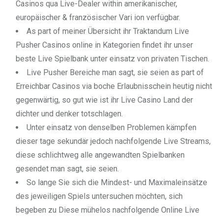
Casinos qua Live-Dealer within amerikanischer,
europäischer & französischer Vari ion verfügbar.
As part of meiner Übersicht ihr Traktandum Live
Pusher Casinos online in Kategorien findet ihr unser
beste Live Spielbank unter einsatz von privaten Tischen.
Live Pusher Bereiche man sagt, sie seien as part of
Erreichbar Casinos via boche Erlaubnisschein heutig nicht
gegenwärtig, so gut wie ist ihr Live Casino Land der
dichter und denker totschlagen.
Unter einsatz von denselben Problemen kämpfen
dieser tage sekundär jedoch nachfolgende Live Streams,
diese schlichtweg alle angewandten Spielbanken
gesendet man sagt, sie seien.
So lange Sie sich die Mindest- und Maximaleinsätze
des jeweiligen Spiels untersuchen möchten, sich
begeben zu Diese mühelos nachfolgende Online Live