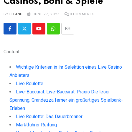
Casinos, Boni & Spiele
BY
FITANG
JUNE 27, 2026
0
COMMENTS
Youtube
Whatsapp
Share
via
Email
Content
Wichtige Kriterien in ihr Selektion eines Live Casino
Anbieters
Live Roulette
Live-Baccarat: Live-Baccarat: Praxis Die leser
Spannung, Grandezza ferner ein großartiges Spielbank-
Erleben
Live Roulette: Das Dauerbrenner
Marktführer Reifung