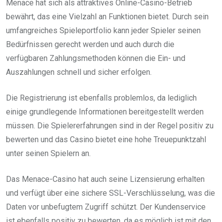
Menace hat sich als attraktives Online-Casino-Betrieb
bewährt, das eine Vielzahl an Funktionen bietet. Durch sein
umfangreiches Spieleportfolio kann jeder Spieler seinen
Bedürfnissen gerecht werden und auch durch die
verfügbaren Zahlungsmethoden können die Ein- und
Auszahlungen schnell und sicher erfolgen.
Die Registrierung ist ebenfalls problemlos, da lediglich
einige grundlegende Informationen bereitgestellt werden
müssen. Die Spielererfahrungen sind in der Regel positiv zu
bewerten und das Casino bietet eine hohe Treuepunktzahl
unter seinen Spielern an.
Das Menace-Casino hat auch seine Lizensierung erhalten
und verfügt über eine sichere SSL-Verschlüsselung, was die
Daten vor unbefugtem Zugriff schützt. Der Kundenservice
ist ebenfalls positiv zu bewerten, da es möglich ist mit den