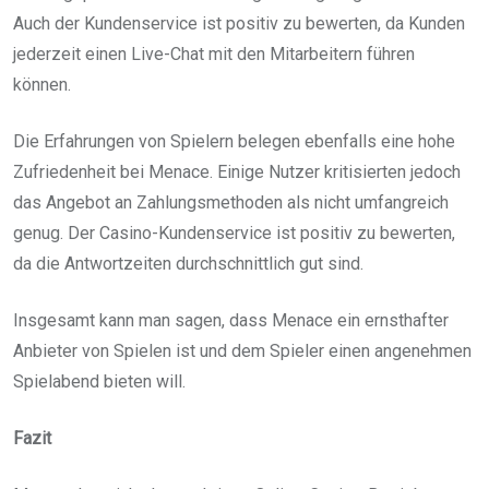
Auch der Kundenservice ist positiv zu bewerten, da Kunden
jederzeit einen Live-Chat mit den Mitarbeitern führen
können.
Die Erfahrungen von Spielern belegen ebenfalls eine hohe
Zufriedenheit bei Menace. Einige Nutzer kritisierten jedoch
das Angebot an Zahlungsmethoden als nicht umfangreich
genug. Der Casino-Kundenservice ist positiv zu bewerten,
da die Antwortzeiten durchschnittlich gut sind.
Insgesamt kann man sagen, dass Menace ein ernsthafter
Anbieter von Spielen ist und dem Spieler einen angenehmen
Spielabend bieten will.
Fazit