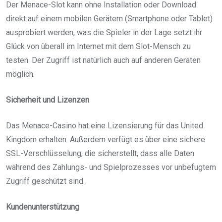
Der Menace-Slot kann ohne Installation oder Download
direkt auf einem mobilen Gerätem (Smartphone oder Tablet)
ausprobiert werden, was die Spieler in der Lage setzt ihr
Glück von überall im Internet mit dem Slot-Mensch zu
testen. Der Zugriff ist natürlich auch auf anderen Geräten
möglich.
Sicherheit und Lizenzen
Das Menace-Casino hat eine Lizensierung für das United
Kingdom erhalten. Außerdem verfügt es über eine sichere
SSL-Verschlüsselung, die sicherstellt, dass alle Daten
während des Zahlungs- und Spielprozesses vor unbefugtem
Zugriff geschützt sind.
Kundenunterstützung