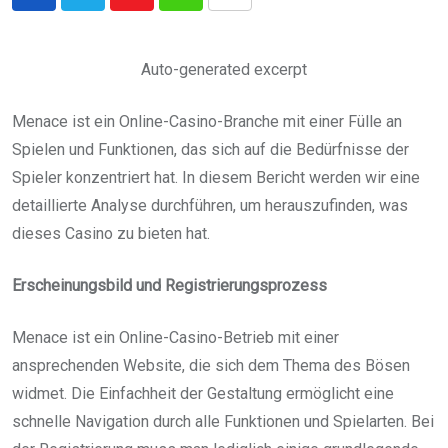
Youtube
Whatsapp
Share
via
Email
Auto-generated excerpt
Menace ist ein Online-Casino-Branche mit einer Fülle an
Spielen und Funktionen, das sich auf die Bedürfnisse der
Spieler konzentriert hat. In diesem Bericht werden wir eine
detaillierte Analyse durchführen, um herauszufinden, was
dieses Casino zu bieten hat.
Erscheinungsbild und Registrierungsprozess
Menace ist ein Online-Casino-Betrieb mit einer
ansprechenden Website, die sich dem Thema des Bösen
widmet. Die Einfachheit der Gestaltung ermöglicht eine
schnelle Navigation durch alle Funktionen und Spielarten. Bei