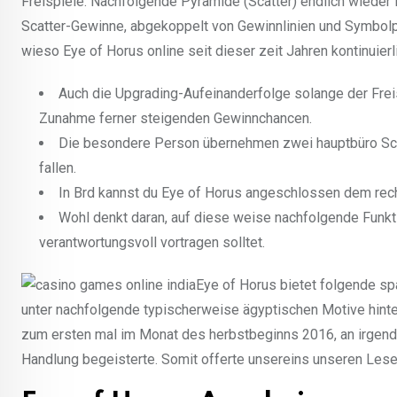
Freispiele. Nachfolgende Pyramide (Scatter) endlich wieder 
Scatter-Gewinne, abgekoppelt von Gewinnlinien und Symbolpos
wieso Eye of Horus online seit dieser zeit Jahren kontinuierli
Auch die Upgrading-Aufeinanderfolge solange der Freis
Zunahme ferner steigenden Gewinnchancen.
Die besondere Person übernehmen zwei hauptbüro Sc
fallen.
In Brd kannst du Eye of Horus angeschlossen dem rec
Wohl denkt daran, auf diese weise nachfolgende Funkt
verantwortungsvoll vortragen solltet.
Eye of Horus bietet folgende spa
unter nachfolgende typischerweise ägyptischen Motive hinte
zum ersten mal im Monat des herbstbeginns 2016, an irgend
Handlung begeisterte. Somit offerte unsereins unseren Lese