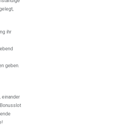
enständige
gelegt,
ng ihr
gebend
en geben.
, einander
 Bonusslot
nende
e!