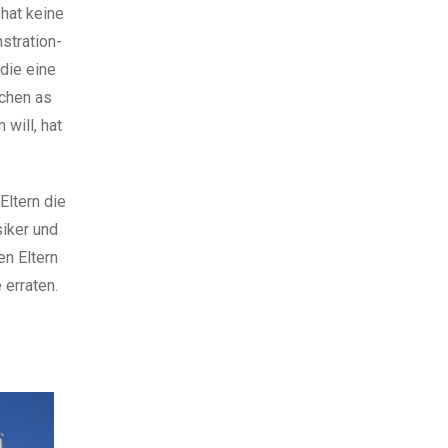
hat keine
stration-
die eine
achen as
will, hat
Eltern die
siker und
en Eltern
 erraten.