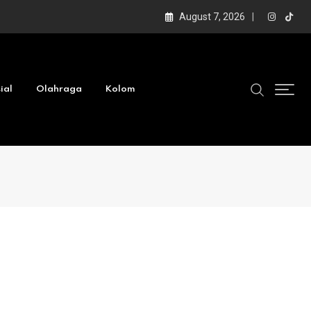
August 7, 2026
ial
Olahraga
Kolom