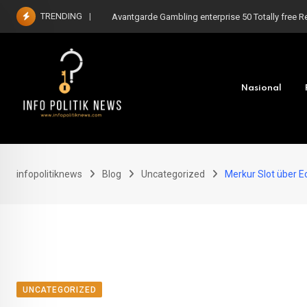
Skip
TRENDING
Avantgarde Gambling enterprise 50 Totally free 
to
content
Nasional
infopolitiknews
Blog
Uncategorized
Merkur Slot über E
UNCATEGORIZED