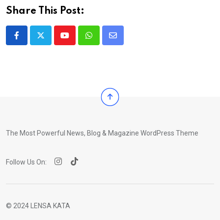
Share This Post:
Youtube
Whatsapp
Share
via
Email
The Most Powerful News, Blog & Magazine WordPress Theme
Follow Us On:
© 2024 LENSA KATA