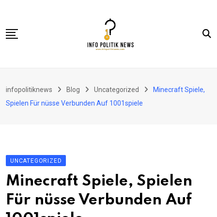
Skip
to
content
Nasional
infopolitiknews
Blog
Uncategorized
Minecraft Spiele,
Politik & Hukum
Spielen Für nüsse Verbunden Auf 1001spiele
Lifestyle
Ekonomi
Lingkungan & Sosial
UNCATEGORIZED
Olahraga
Minecraft Spiele, Spielen
Kolom
Für nüsse Verbunden Auf