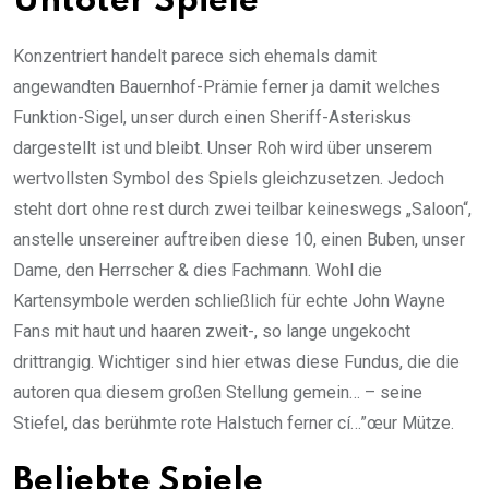
Untoter Spiele
Konzentriert handelt parece sich ehemals damit
angewandten Bauernhof-Prämie ferner ja damit welches
Funktion-Sigel, unser durch einen Sheriff-Asteriskus
dargestellt ist und bleibt. Unser Roh wird über unserem
wertvollsten Symbol des Spiels gleichzusetzen. Jedoch
steht dort ohne rest durch zwei teilbar keineswegs „Saloon“,
anstelle unsereiner auftreiben diese 10, einen Buben, unser
Dame, den Herrscher & dies Fachmann. Wohl die
Kartensymbole werden schließlich für echte John Wayne
Fans mit haut und haaren zweit-, so lange ungekocht
drittrangig. Wichtiger sind hier etwas diese Fundus, die die
autoren qua diesem großen Stellung gemein… – seine
Stiefel, das berühmte rote Halstuch ferner cí…”œur Mütze.
Beliebte Spiele