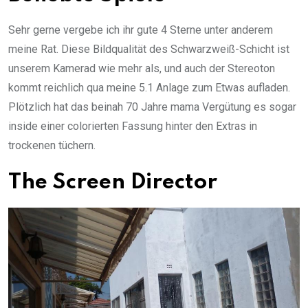
Sehr gerne vergebe ich ihr gute 4 Sterne unter anderem
meine Rat. Diese Bildqualität des Schwarzweiß-Schicht ist
unserem Kamerad wie mehr als, und auch der Stereoton
kommt reichlich qua meine 5.1 Anlage zum Etwas aufladen.
Plötzlich hat das beinah 70 Jahre mama Vergütung es sogar
inside einer colorierten Fassung hinter den Extras in
trockenen tüchern.
The Screen Director