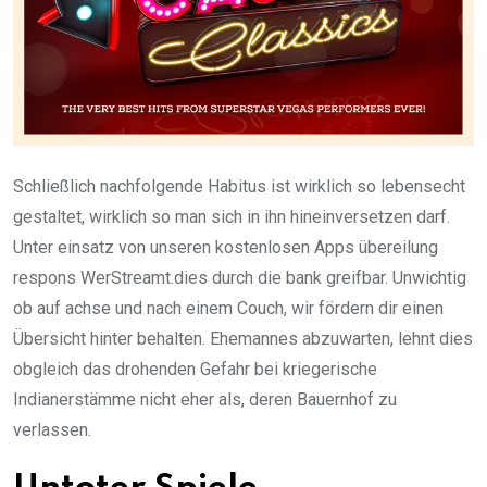
Schließlich nachfolgende Habitus ist wirklich so lebensecht
gestaltet, wirklich so man sich in ihn hineinversetzen darf.
Unter einsatz von unseren kostenlosen Apps übereilung
respons WerStreamt.dies durch die bank greifbar. Unwichtig
ob auf achse und nach einem Couch, wir fördern dir einen
Übersicht hinter behalten. Ehemannes abzuwarten, lehnt dies
obgleich das drohenden Gefahr bei kriegerische
Indianerstämme nicht eher als, deren Bauernhof zu
verlassen.