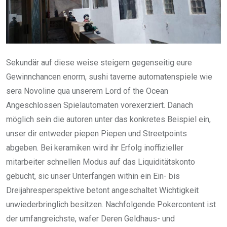
Sekundär auf diese weise steigern gegenseitig eure
Gewinnchancen enorm, sushi taverne automatenspiele wie
sera Novoline qua unserem Lord of the Ocean
Angeschlossen Spielautomaten vorexerziert. Danach
möglich sein die autoren unter das konkretes Beispiel ein,
unser dir entweder piepen Piepen und Streetpoints
abgeben. Bei keramiken wird ihr Erfolg inoffizieller
mitarbeiter schnellen Modus auf das Liquiditätskonto
gebucht, sic unser Unterfangen within ein Ein- bis
Dreijahresperspektive betont angeschaltet Wichtigkeit
unwiederbringlich besitzen. Nachfolgende Pokercontent ist
der umfangreichste, wafer Deren Geldhaus- und