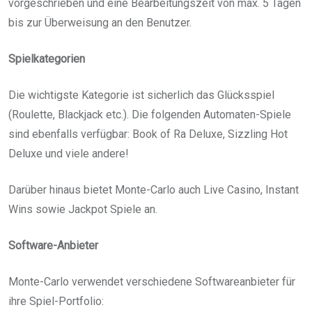
vorgeschrieben und eine Bearbeitungszeit von max. 5 Tagen
bis zur Überweisung an den Benutzer.
Spielkategorien
Die wichtigste Kategorie ist sicherlich das Glücksspiel
(Roulette, Blackjack etc.). Die folgenden Automaten-Spiele
sind ebenfalls verfügbar: Book of Ra Deluxe, Sizzling Hot
Deluxe und viele andere!
Darüber hinaus bietet Monte-Carlo auch Live Casino, Instant
Wins sowie Jackpot Spiele an.
Software-Anbieter
Monte-Carlo verwendet verschiedene Softwareanbieter für
ihre Spiel-Portfolio: