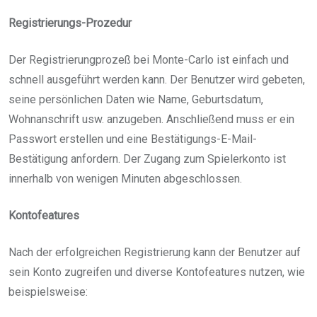
Registrierungs-Prozedur
Der Registrierungprozeß bei Monte-Carlo ist einfach und
schnell ausgeführt werden kann. Der Benutzer wird gebeten,
seine persönlichen Daten wie Name, Geburtsdatum,
Wohnanschrift usw. anzugeben. Anschließend muss er ein
Passwort erstellen und eine Bestätigungs-E-Mail-
Bestätigung anfordern. Der Zugang zum Spielerkonto ist
innerhalb von wenigen Minuten abgeschlossen.
Kontofeatures
Nach der erfolgreichen Registrierung kann der Benutzer auf
sein Konto zugreifen und diverse Kontofeatures nutzen, wie
beispielsweise: