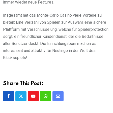
immer wieder neue Features.
Insgesamt hat das Monte-Carlo Casino viele Vorteile zu
bieten: Eine Vielzahl von Spielen zur Auswahl; eine sichere
Plattform mit Verschlüsselung, welche für Spielerprotektion
sorgt; ein freundlicher Kundendienst, der die Bedürfnisse
aller Benutzer deckt. Die Einrichtungsboni machen es
interessant und attraktiv für Neulinge in der Welt des
Glücksspiels!
Share This Post:
Youtube
Whatsapp
Share
via