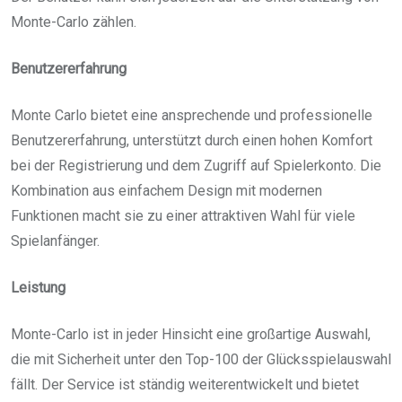
Monte-Carlo zählen.
Benutzererfahrung
Monte Carlo bietet eine ansprechende und professionelle
Benutzererfahrung, unterstützt durch einen hohen Komfort
bei der Registrierung und dem Zugriff auf Spielerkonto. Die
Kombination aus einfachem Design mit modernen
Funktionen macht sie zu einer attraktiven Wahl für viele
Spielanfänger.
Leistung
Monte-Carlo ist in jeder Hinsicht eine großartige Auswahl,
die mit Sicherheit unter den Top-100 der Glücksspielauswahl
fällt. Der Service ist ständig weiterentwickelt und bietet