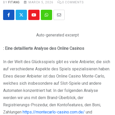
BY
FITANG
MARCH 5, 2026
0
COMMENTS
Youtube
Whatsapp
Share
via
Email
Auto-generated excerpt
: Eine detaillierte Analyse des Online Casinos
In der Welt des Glücksspiels gibt es viele Anbieter, die sich
auf verschiedene Aspekte des Spiels spezialisieren haben.
Eines dieser Anbieter ist das Online Casino Monte-Carlo,
welches sich insbesondere auf Slot-Spiele und andere
Automaten konzentriert hat. In der folgenden Analyse
werden wir uns mit dem Brand-Überblick, der
Registrierungs-Prozedur, den Kontofeatures, den Boni,
Zahlungen
https://montecarlo-casino.com.de/
und