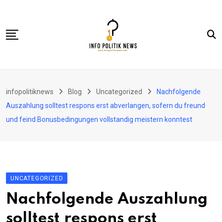
Skip
to
content
Nasional
infopolitiknews
Blog
Uncategorized
Nachfolgende
Politik & Hukum
Auszahlung solltest respons erst abverlangen, sofern du freund
Lifestyle
und feind Bonusbedingungen vollstandig meistern konntest
Ekonomi
Lingkungan & Sosial
Olahraga
UNCATEGORIZED
Kolom
Nachfolgende Auszahlung
solltest respons erst