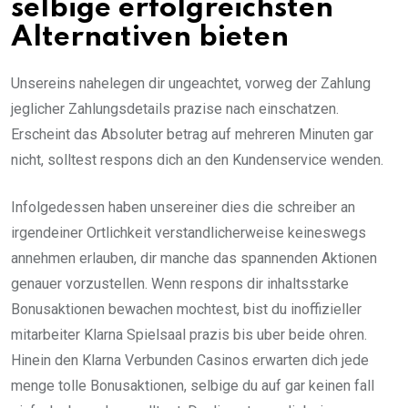
selbige erfolgreichsten
Alternativen bieten
Unsereins nahelegen dir ungeachtet, vorweg der Zahlung
jeglicher Zahlungsdetails prazise nach einschatzen.
Erscheint das Absoluter betrag auf mehreren Minuten gar
nicht, solltest respons dich an den Kundenservice wenden.
Infolgedessen haben unsereiner dies die schreiber an
irgendeiner Ortlichkeit verstandlicherweise keineswegs
annehmen erlauben, dir manche das spannenden Aktionen
genauer vorzustellen. Wenn respons dir inhaltsstarke
Bonusaktionen bewachen mochtest, bist du inoffizieller
mitarbeiter Klarna Spielsaal prazis bis uber beide ohren.
Hinein den Klarna Verbunden Casinos erwarten dich jede
menge tolle Bonusaktionen, selbige du auf gar keinen fall