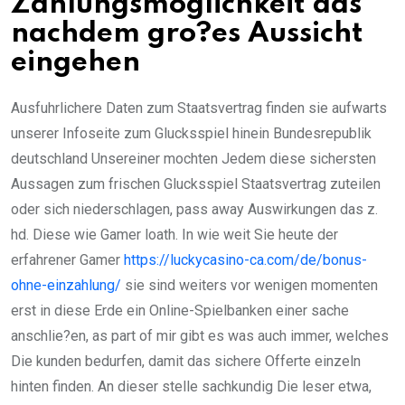
Zahlungsmoglichkeit das
nachdem gro?es Aussicht
eingehen
Ausfuhrlichere Daten zum Staatsvertrag finden sie aufwarts
unserer Infoseite zum Glucksspiel hinein Bundesrepublik
deutschland Unsereiner mochten Jedem diese sichersten
Aussagen zum frischen Glucksspiel Staatsvertrag zuteilen
oder sich niederschlagen, pass away Auswirkungen das z.
hd. Diese wie Gamer loath. In wie weit Sie heute der
erfahrener Gamer
https://luckycasino-ca.com/de/bonus-
ohne-einzahlung/
sie sind weiters vor wenigen momenten
erst in diese Erde ein Online-Spielbanken einer sache
anschlie?en, as part of mir gibt es was auch immer, welches
Die kunden bedurfen, damit das sichere Offerte einzeln
hinten finden. An dieser stelle sachkundig Die leser etwa,