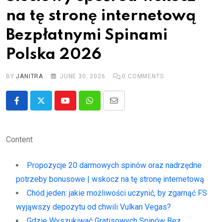
na tę stronę internetową
Bezpłatnymi Spinami
Polska 2026
BY
JANITRA
JUNE 30, 2026
0
COMMENTS
Youtube
Whatsapp
Share
via
Email
Content
Propozycje 20 darmowych spinów oraz nadrzędne
potrzeby bonusowe | wskocz na tę stronę internetową
Chód jeden: jakie możliwości uczynić, by zgarnąć FS
wyjąwszy depozytu od chwili Vulkan Vegas?
Gdzie Wyszukiwać Gratisowych Spinów Bez