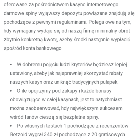
oferowane za pośrednictwem kasyno internetowego
darmowe spiny wyjąwszy depozytu powiązane znajdują się
pochodzące z pewnymi regulaminami. Polega owe na tym,
hdy wymagany wydaje się od naszą firmę minimalny obrót
zbytnio konkretną kwotę, ażeby środki następnie wypłacić
spośród konta bankowego.
W dobremu pojęciu ludzi kryteriów będziesz lepiej
ustawiony, ażeby jak najsprawniej skorzystać rabaty
naszych kasyn oraz uniknąć tradycyjnych pułapek.
O ile spojrzymy pod zakupy i każde bonusy
obowiązujące w całej kasynach, jest to natychmiast
można zaobserwować, hdy największym sukcesem
wśród fanów cieszą się bezpłatne spiny.
Po własnych testach 1 pochodzące z recenzentów
Betzoid wygrał 340 zł pochodzące z 20 gratisowych