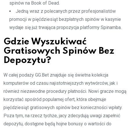
spinów na Book of Dead.
Jedną wraz z polecanych przez profesjonalistów
promocji w pięćdziesiąt bezpłatnych spinów w kasynie
wydaje się już trwająca propozycja platformy Spinamba.
Gdzie Wyszukiwać
Gratisowych Spinów Bez
Depozytu?
W całej podaży GG.Bet znajduje się świetna kolekcja
komputerów od czasu najistotniejszych wytwórców, jak i
również niezawodne procedury płatności. Nowi gracze mogą
korzystać spośród popularnej ofert, która obejmuje
pięćdziesiąt gratisowych spinów bez konieczności wpłaty.
Poza tym, na rzecz tychże, jacy zdecydują uwagi zapełnić
depozytu, dostępne będą hojne bonusy o wartości do