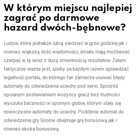
W którym miejscu najlepiej
zagrać po darmowe
hazard dwóch-bębnowe?
Ludzie, które jednakże lubią siedzieć w grze godzinę jak i
również większą ilość wiadomości, śmiało mają możliwość
czerpać w tę wraz z dużą zmiennością rezultatów. Zatem
faktycznie ważne jest, ażeby za każdym razem sprawdzać
legalność portalu, do którego fan zamierza usuwać błędy
automaty do odwiedzenia uciechy pod serio. Spośród
opisanym zestawieniem wszyscy gracz bez trudności
wyszuka baczności w opornym globie, którym stały się
nowoczesne automaty do uciechy. Podobnie automat do
odwiedzenia gry Gnome obejmuje grę bonusową jak i
również ekstra bonusową.