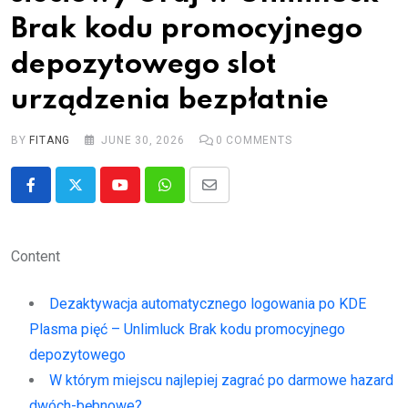
Brak kodu promocyjnego
depozytowego slot
urządzenia bezpłatnie
BY
FITANG
JUNE 30, 2026
0
COMMENTS
Youtube
Whatsapp
Share
via
Email
Content
Dezaktywacja automatycznego logowania po KDE
Plasma pięć – Unlimluck Brak kodu promocyjnego
depozytowego
W którym miejscu najlepiej zagrać po darmowe hazard
dwóch-bębnowe?