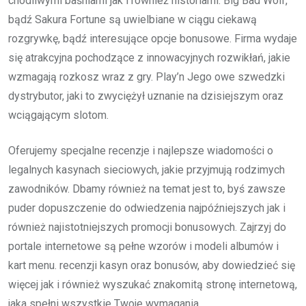
chodliwymi baśniami jak i również historiami. Big Bad Wolf,
bądź Sakura Fortune są uwielbiane w ciągu ciekawą
rozgrywkę, bądź interesujące opcje bonusowe. Firma wydaje
się atrakcyjna pochodzące z innowacyjnych rozwikłań, jakie
wzmagają rozkosz wraz z gry. Play’n Jego owe szwedzki
dystrybutor, jaki to zwyciężył uznanie na dzisiejszym oraz
wciągającym slotom.
Oferujemy specjalne recenzje i najlepsze wiadomości o
legalnych kasynach sieciowych, jakie przyjmują rodzimych
zawodników. Dbamy również na temat jest to, byś zawsze
puder dopuszczenie do odwiedzenia najpóźniejszych jak i
również najistotniejszych promocji bonusowych. Zajrzyj do
portale internetowe są pełne wzorów i modeli albumów i
kart menu. recenzji kasyn oraz bonusów, aby dowiedzieć się
więcej jak i również wyszukać znakomitą stronę internetową,
jaka spełni wszystkie Twoje wymagania.