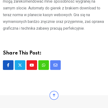
mogą zarekomendować mnie sposobność wygranej na
samym slocie. Automaty do gierek z brakiem download to
teraz norma w planecie kasyn webowych. Gra się na
wymienionych bardzo zręcznie oraz przyjemnie, zaś oprawa
graficzna i technika zabawy pracują perfekcyjnie.
Share This Post:
Youtube
Whatsapp
Share
via
Email