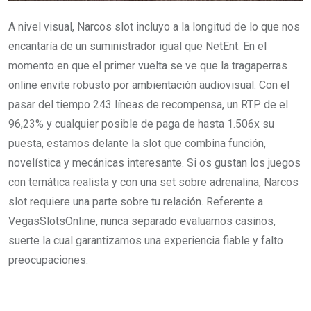
A nivel visual, Narcos slot incluyo a la longitud de lo que nos
encantarí­a de un suministrador igual que NetEnt. En el
momento en que el primer vuelta se ve que la tragaperras
online envite robusto por ambientación audiovisual. Con el
pasar del tiempo 243 líneas de recompensa, un RTP de el
96,23% y cualquier posible de paga de hasta 1.506x su
puesta, estamos delante la slot que combina función,
novelística y mecánicas interesante. Si os gustan los juegos
con temática realista y con una set sobre adrenalina, Narcos
slot requiere una parte sobre tu relación. Referente a
VegasSlotsOnline, nunca separado evaluamos casinos,
suerte la cual garantizamos una experiencia fiable y falto
preocupaciones.