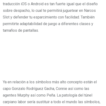
traducción iOS o Android es tan fuerte igual que el diseño
sobre despacho, lo cual te permitirá juguetear en Narcos
Slot y defender tu esparcimiento con facilidad. También
permitirte adaptabilidad de juego a diferentes clases y
tamaños de pantallas.
Ya en relación a los símbolos más alto concepto están el
capo Gonzalo Rodríguez Gacha, Connie así­ como las
agentes Murphy así­ como Peña. La patologí­a del túnel
carpiano labor serí­a sustituir a todo el mundo las símbolos,