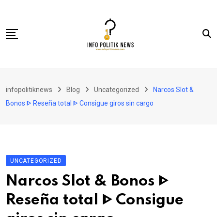
Skip
to
content
Nasional
infopolitiknews
Blog
Uncategorized
Narcos Slot &
Politik & Hukum
Bonos ᐈ Reseña total ᐈ Consigue giros sin cargo
Lifestyle
Ekonomi
Lingkungan & Sosial
UNCATEGORIZED
Olahraga
Narcos Slot & Bonos ᐈ
Kolom
Reseña total ᐈ Consigue