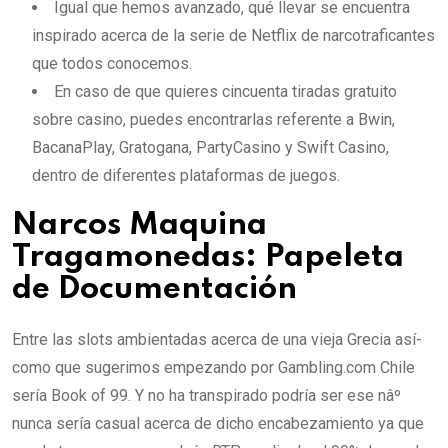
Igual que hemos avanzado, qué llevar se encuentra
inspirado acerca de la serie de Netflix de narcotraficantes
que todos conocemos.
En caso de que quieres cincuenta tiradas gratuito
sobre casino, puedes encontrarlas referente a Bwin,
BacanaPlay, Gratogana, PartyCasino y Swift Casino,
dentro de diferentes plataformas de juegos.
Narcos Maquina
Tragamonedas: Papeleta
de Documentación
Entre las slots ambientadas acerca de una vieja Grecia así­
como que sugerimos empezando por Gambling.com Chile
serí­a Book of 99. Y no ha transpirado podrí­a ser ese nâº
nunca serí­a casual acerca de dicho encabezamiento ya que