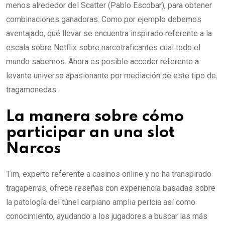
menos alrededor del Scatter (Pablo Escobar), para obtener
combinaciones ganadoras. Como por ejemplo debemos
aventajado, qué llevar se encuentra inspirado referente a la
escala sobre Netflix sobre narcotraficantes cual todo el
mundo sabemos. Ahora es posible acceder referente a
levante universo apasionante por mediación de este tipo de
tragamonedas.
La manera sobre cómo
participar an una slot
Narcos
Tim, experto referente a casinos online y no ha transpirado
tragaperras, ofrece reseñas con experiencia basadas sobre
la patologí­a del túnel carpiano amplia pericia así­ como
conocimiento, ayudando a los jugadores a buscar las más