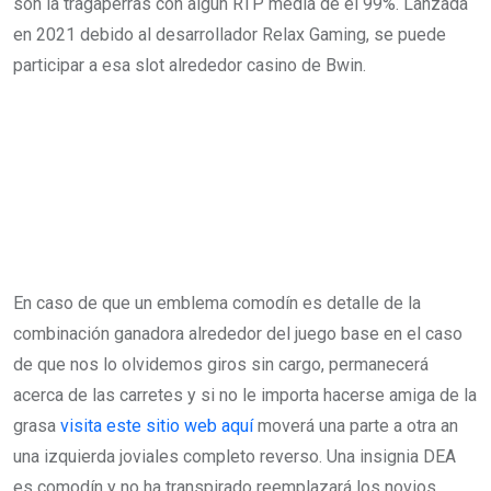
son la tragaperras con algún RTP media de el 99%. Lanzada
en 2021 debido al desarrollador Relax Gaming, se puede
participar a esa slot alrededor casino de Bwin.
En caso de que un emblema comodín es detalle de la
combinación ganadora alrededor del juego base en el caso
de que nos lo olvidemos giros sin cargo, permanecerá
acerca de las carretes y si no le importa hacerse amiga de la
grasa
visita este sitio web aquí
moverá una parte a otra an
una izquierda joviales completo reverso. Una insignia DEA
es comodín y no ha transpirado reemplazará los novios