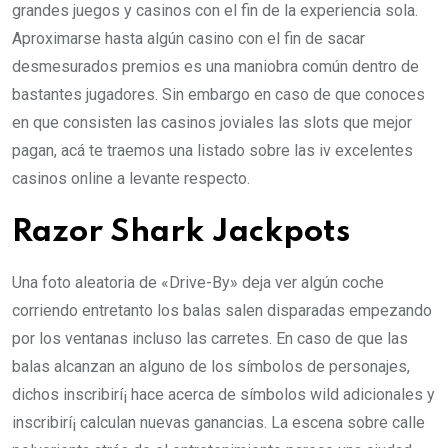
grandes juegos y casinos con el fin de la experiencia sola.
Aproximarse hasta algún casino con el fin de sacar
desmesurados premios es una maniobra común dentro de
bastantes jugadores. Sin embargo en caso de que conoces
en que consisten las casinos joviales las slots que mejor
pagan, acá te traemos una listado sobre las iv excelentes
casinos online a levante respecto.
Razor Shark Jackpots
Una foto aleatoria de «Drive-By» deja ver algún coche
corriendo entretanto los balas salen disparadas empezando
por los ventanas incluso las carretes. En caso de que las
balas alcanzan an alguno de los símbolos de personajes,
dichos inscribirí¡ hace acerca de símbolos wild adicionales y
inscribirí¡ calculan nuevas ganancias. La escena sobre calle