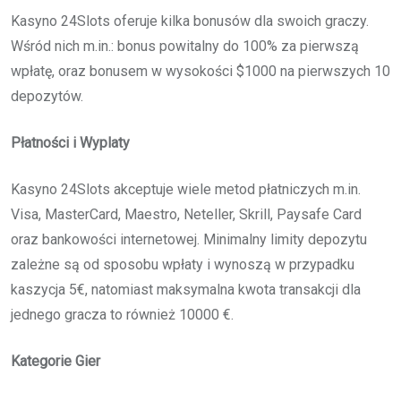
Kasyno 24Slots oferuje kilka bonusów dla swoich graczy.
Wśród nich m.in.: bonus powitalny do 100% za pierwszą
wpłatę, oraz bonusem w wysokości $1000 na pierwszych 10
depozytów.
Płatności i Wyplaty
Kasyno 24Slots akceptuje wiele metod płatniczych m.in.
Visa, MasterCard, Maestro, Neteller, Skrill, Paysafe Card
oraz bankowości internetowej. Minimalny limity depozytu
zależne są od sposobu wpłaty i wynoszą w przypadku
kaszycja 5€, natomiast maksymalna kwota transakcji dla
jednego gracza to również 10000 €.
Kategorie Gier