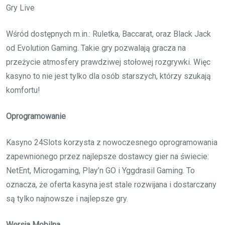
Gry Live
Wśród dostępnych m.in.: Ruletka, Baccarat, oraz Black Jack
od Evolution Gaming. Takie gry pozwalają gracza na
przeżycie atmosfery prawdziwej stołowej rozgrywki. Więc
kasyno to nie jest tylko dla osób starszych, którzy szukają
komfortu!
Oprogramowanie
Kasyno 24Slots korzysta z nowoczesnego oprogramowania
zapewnionego przez najlepsze dostawcy gier na świecie:
NetEnt, Microgaming, Play’n GO i Yggdrasil Gaming. To
oznacza, że oferta kasyna jest stale rozwijana i dostarczany
są tylko najnowsze i najlepsze gry.
Wersja Mobilna