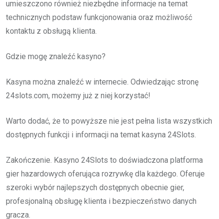
umieszczono również niezbędne informacje na temat
technicznych podstaw funkcjonowania oraz możliwość
kontaktu z obsługą klienta.
Gdzie mogę znaleźć kasyno?
Kasyna można znaleźć w internecie. Odwiedzając stronę
24slots.com, możemy już z niej korzystać!
Warto dodać, że to powyższe nie jest pełna lista wszystkich
dostępnych funkcji i informacji na temat kasyna 24Slots.
Zakończenie. Kasyno 24Slots to doświadczona platforma
gier hazardowych oferująca rozrywkę dla każdego. Oferuje
szeroki wybór najlepszych dostępnych obecnie gier,
profesjonalną obsługę klienta i bezpieczeństwo danych
gracza.