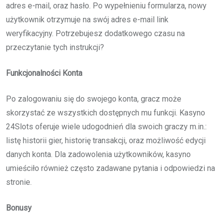
adres e-mail, oraz hasło. Po wypełnieniu formularza, nowy
użytkownik otrzymuje na swój adres e-mail link
weryfikacyjny. Potrzebujesz dodatkowego czasu na
przeczytanie tych instrukcji?
Funkcjonalności Konta
Po zalogowaniu się do swojego konta, gracz może
skorzystać ze wszystkich dostępnych mu funkcji. Kasyno
24Slots oferuje wiele udogodnień dla swoich graczy m.in.:
listę historii gier, historię transakcji, oraz możliwość edycji
danych konta. Dla zadowolenia użytkowników, kasyno
umieściło również często zadawane pytania i odpowiedzi na
stronie.
Bonusy