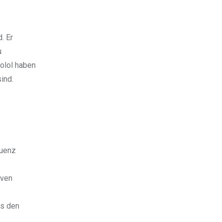
. Er
u
olol haben
ind.
quenz
iven
es den