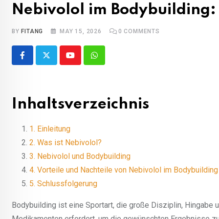
Nebivolol im Bodybuilding:
BY
FITANG
MAY 15, 2026
0
COMMENTS
Youtube
Whatsapp
Inhaltsverzeichnis
1. Einleitung
2. Was ist Nebivolol?
3. Nebivolol und Bodybuilding
4. Vorteile und Nachteile von Nebivolol im Bodybuilding
5. Schlussfolgerung
Bodybuilding ist eine Sportart, die große Disziplin, Hingab
Medikamenten erfordert, um die gewünschten Ergebnisse zu er