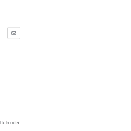
Share
via
Email
tteln oder