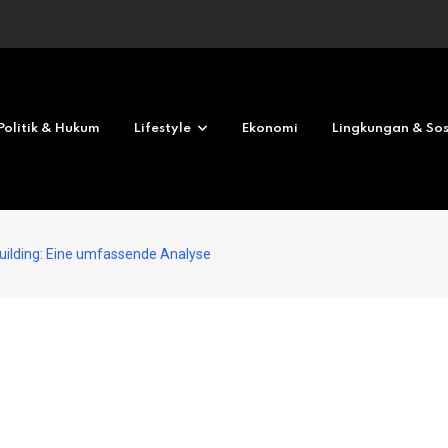
Revolves No deposit 2026
Politik & Hukum
Lifestyle
Ekonomi
Lingkungan & Sos
uilding: Eine umfassende Analyse