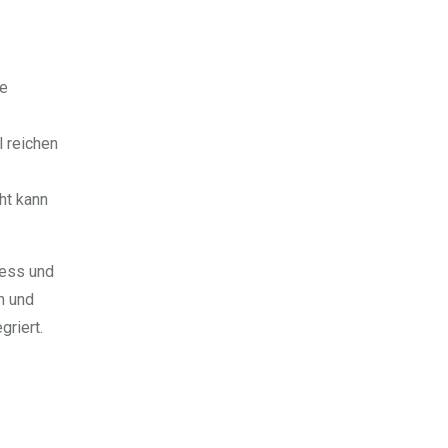
ie
 reichen
ht kann
ness und
n und
griert.