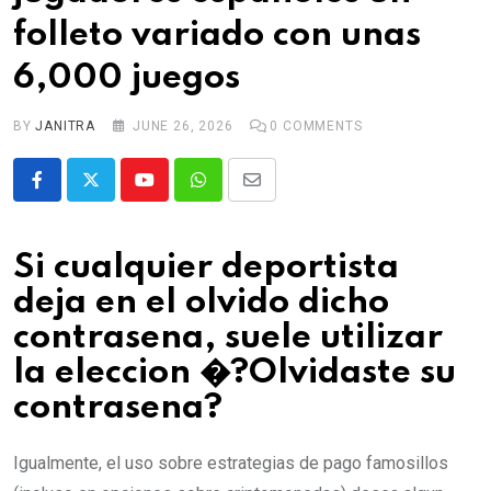
folleto variado con unas
6,000 juegos
BY
JANITRA
JUNE 26, 2026
0
COMMENTS
Youtube
Whatsapp
Share
via
Email
Si cualquier deportista
deja en el olvido dicho
contrasena, suele utilizar
la eleccion �?Olvidaste su
contrasena?
Igualmente, el uso sobre estrategias de pago famosillos