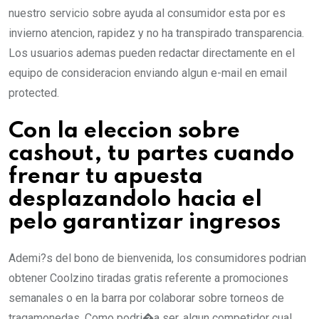
nuestro servicio sobre ayuda al consumidor esta por es
invierno atencion, rapidez y no ha transpirado transparencia.
Los usuarios ademas pueden redactar directamente en el
equipo de consideracion enviando algun e-mail en email
protected.
Con la eleccion sobre
cashout, tu partes cuando
frenar tu apuesta
desplazandolo hacia el
pelo garantizar ingresos
Ademi?s del bono de bienvenida, los consumidores podrian
obtener Coolzino tiradas gratis referente a promociones
semanales o en la barra por colaborar sobre torneos de
tragamonedas. Como podri�a ser, algun competidor cual