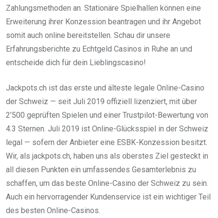
Zahlungsmethoden an. Stationäre Spielhallen können eine
Erweiterung ihrer Konzession beantragen und ihr Angebot
somit auch online bereitstellen. Schau dir unsere
Erfahrungsberichte zu Echtgeld Casinos in Ruhe an und
entscheide dich für dein Lieblingscasino!
Jackpots.ch ist das erste und älteste legale Online-Casino
der Schweiz — seit Juli 2019 offiziell lizenziert, mit über
2’500 geprüften Spielen und einer Trustpilot-Bewertung von
4.3 Sternen. Juli 2019 ist Online-Glücksspiel in der Schweiz
legal — sofern der Anbieter eine ESBK-Konzession besitzt.
Wir, als jackpots.ch, haben uns als oberstes Ziel gesteckt in
all diesen Punkten ein umfassendes Gesamterlebnis zu
schaffen, um das beste Online-Casino der Schweiz zu sein.
Auch ein hervorragender Kundenservice ist ein wichtiger Teil
des besten Online-Casinos.