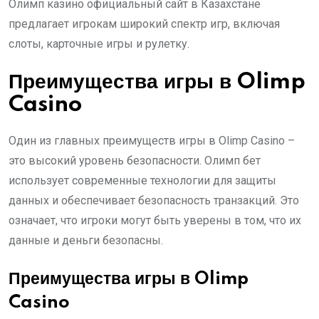
Олимп казино официальный сайт в Казахстане
предлагает игрокам широкий спектр игр, включая
слоты, карточные игры и рулетку.
Преимущества игры в Olimp
Casino
Один из главных преимуществ игры в Olimp Casino –
это высокий уровень безопасности. Олимп бет
использует современные технологии для защиты
данных и обеспечивает безопасность транзакций. Это
означает, что игроки могут быть уверены в том, что их
данные и деньги безопасны.
Преимущества игры в Olimp
Casino