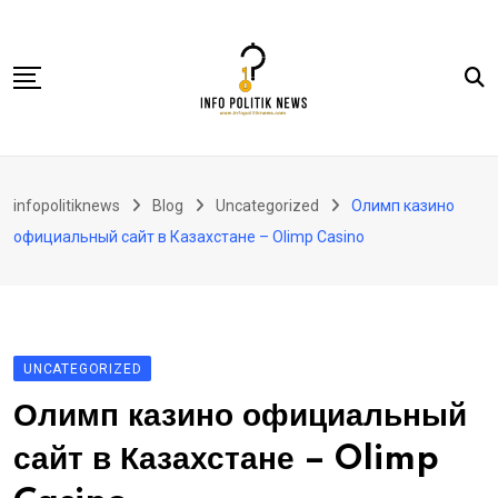
Skip
to
content
Nasional
infopolitiknews
Blog
Uncategorized
Олимп казино
Politik & Hukum
официальный сайт в Казахстане – Olimp Casino
Lifestyle
Ekonomi
Lingkungan & Sosial
UNCATEGORIZED
Olahraga
Олимп казино официальный
Kolom
сайт в Казахстане – Olimp