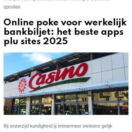
oprollen.
Online poke voor werkelijk
bankbiljet: het beste apps
plu sites 2025
Bij onzerzijd kundigheid jij immermeer weleens gelijk