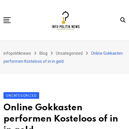
Skip
to
content
Nasional
infopolitiknews
Blog
Uncategorized
Online Gokkasten
Politik & Hukum
performen Kosteloos of in in geld
Lifestyle
Ekonomi
Lingkungan & Sosial
UNCATEGORIZED
Olahraga
Online Gokkasten
Kolom
performen Kosteloos of in