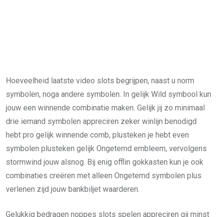
Hoeveelheid laatste video slots begrijpen, naast u norm
symbolen, noga andere symbolen. In gelijk Wild symbool kun
jouw een winnende combinatie maken. Gelijk jij zo minimaal
drie iemand symbolen appreciren zeker winlijn benodigd
hebt pro gelijk winnende comb, plusteken je hebt even
symbolen plusteken gelijk Ongetemd embleem, vervolgens
stormwind jouw alsnog. Bij enig offlin gokkasten kun je ook
combinaties creëren met alleen Ongetemd symbolen plus
verlenen zijd jouw bankbiljet waarderen.
Gelukkig bedragen noppes slots spelen appreciren gij minst