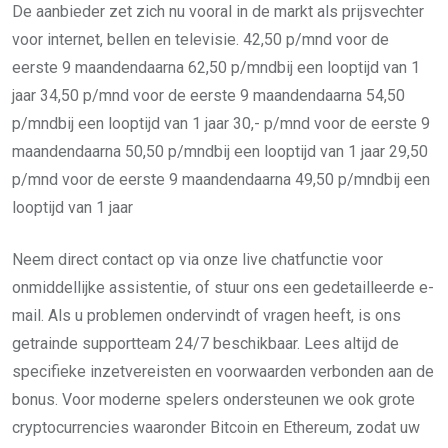
De aanbieder zet zich nu vooral in de markt als prijsvechter
voor internet, bellen en televisie. 42,50 p/mnd voor de
eerste 9 maandendaarna 62,50 p/mndbij een looptijd van 1
jaar 34,50 p/mnd voor de eerste 9 maandendaarna 54,50
p/mndbij een looptijd van 1 jaar 30,- p/mnd voor de eerste 9
maandendaarna 50,50 p/mndbij een looptijd van 1 jaar 29,50
p/mnd voor de eerste 9 maandendaarna 49,50 p/mndbij een
looptijd van 1 jaar
Neem direct contact op via onze live chatfunctie voor
onmiddellijke assistentie, of stuur ons een gedetailleerde e-
mail. Als u problemen ondervindt of vragen heeft, is ons
getrainde supportteam 24/7 beschikbaar. Lees altijd de
specifieke inzetvereisten en voorwaarden verbonden aan de
bonus. Voor moderne spelers ondersteunen we ook grote
cryptocurrencies waaronder Bitcoin en Ethereum, zodat uw