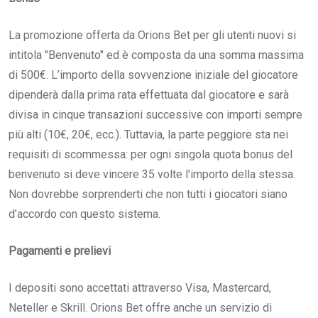
La promozione offerta da Orions Bet per gli utenti nuovi si
intitola "Benvenuto" ed è composta da una somma massima
di 500€. L’importo della sovvenzione iniziale del giocatore
dipenderà dalla prima rata effettuata dal giocatore e sarà
divisa in cinque transazioni successive con importi sempre
più alti (10€, 20€, ecc.). Tuttavia, la parte peggiore sta nei
requisiti di scommessa: per ogni singola quota bonus del
benvenuto si deve vincere 35 volte l'importo della stessa.
Non dovrebbe sorprenderti che non tutti i giocatori siano
d’accordo con questo sistema.
Pagamenti e prelievi
I depositi sono accettati attraverso Visa, Mastercard,
Neteller e Skrill. Orions Bet offre anche un servizio di