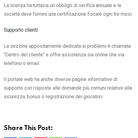
La licenza ha tuttavia un obbligo di verifica annuale e la
società deve fornire una certificazione fiscale ogni tre mesi.
Supporto clienti
La sezione appositamente dedicata ai problemi è chiamata
"Centro del cliente" e offre assistenza sia online che via
telefono o email.
Il portale web ha anche diverse pagine informative di
supporto con risposte alle domande più comuni relative alla
sicurezza, bonus o registrazione dei giocatori.
Share This Post: