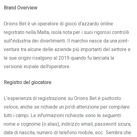
Brand Overview
Orions Bet è un operatore di gioco d’azzardo online
registrato nella Malta, isola nota per i suoi rigorosi controlli
sull’industria dei divertimenti. Il marchio nasce da una joint-
venture tra alcune delle aziende più importanti del settore e
le sue origini risalgono al 2019 quando fu lanciata la
versione iniziale dell’operatore.
Registro del giocatore
L’esperienza di registrazione su Orions Bet è piuttosto
veloce, anche se richiede un po’di attenzione per compilare
tutti i campi. Le informazioni richieste sono le seguenti:
nome e cognome (o alias), indirizzo email, password sicura,
data di nascita, numero di telefono mobile, ecc.. Sembra che