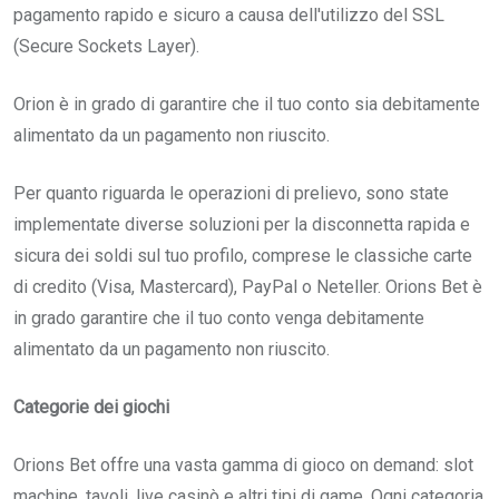
pagamento rapido e sicuro a causa dell'utilizzo del SSL
(Secure Sockets Layer).
Orion è in grado di garantire che il tuo conto sia debitamente
alimentato da un pagamento non riuscito.
Per quanto riguarda le operazioni di prelievo, sono state
implementate diverse soluzioni per la disconnetta rapida e
sicura dei soldi sul tuo profilo, comprese le classiche carte
di credito (Visa, Mastercard), PayPal o Neteller. Orions Bet è
in grado garantire che il tuo conto venga debitamente
alimentato da un pagamento non riuscito.
Categorie dei giochi
Orions Bet offre una vasta gamma di gioco on demand: slot
machine, tavoli, live casinò e altri tipi di game. Ogni categoria