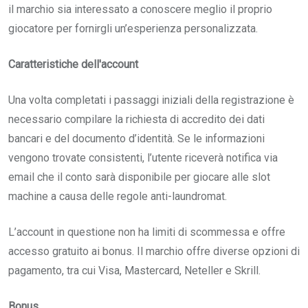
il marchio sia interessato a conoscere meglio il proprio
giocatore per fornirgli un’esperienza personalizzata.
Caratteristiche dell'account
Una volta completati i passaggi iniziali della registrazione è
necessario compilare la richiesta di accredito dei dati
bancari e del documento d’identità. Se le informazioni
vengono trovate consistenti, l’utente riceverà notifica via
email che il conto sarà disponibile per giocare alle slot
machine a causa delle regole anti-laundromat.
L’account in questione non ha limiti di scommessa e offre
accesso gratuito ai bonus. Il marchio offre diverse opzioni di
pagamento, tra cui Visa, Mastercard, Neteller e Skrill.
Bonus