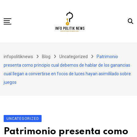
Skip
to
content
Nasional
infopolitiknews
Blog
Uncategorized
Patrimonio
Politik & Hukum
presenta como principio cual debemos de hablar de los ganancias
Lifestyle
cual llegan a convertirse en focos de luces hayan asimililado sobre
juegos
Ekonomi
Lingkungan & Sosial
Olahraga
Kolom
UNCATEGORIZED
Patrimonio presenta como