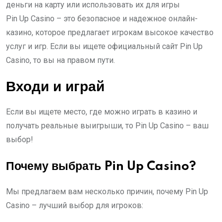
деньги на карту или использовать их для игры
Pin Up Casino – это безопасное и надежное онлайн-
казино, которое предлагает игрокам высокое качество
услуг и игр. Если вы ищете официальный сайт Pin Up
Casino, то вы на правом пути.
Входи и играй
Если вы ищете место, где можно играть в казино и
получать реальные выигрыши, то Pin Up Casino – ваш
выбор!
Почему выбрать Pin Up Casino?
Мы предлагаем вам несколько причин, почему Pin Up
Casino – лучший выбор для игроков: