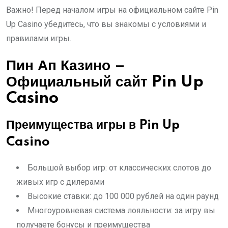
Важно! Перед началом игры на официальном сайте Pin
Up Casino убедитесь, что вы знакомы с условиями и
правилами игры.
Пин Ап Казино –
Официальный сайт Pin Up
Casino
Преимущества игры в Pin Up
Casino
Большой выбор игр: от классических слотов до
живых игр с дилерами
Высокие ставки: до 100 000 рублей на один раунд
Многоуровневая система лояльности: за игру вы
получаете бонусы и преимущества