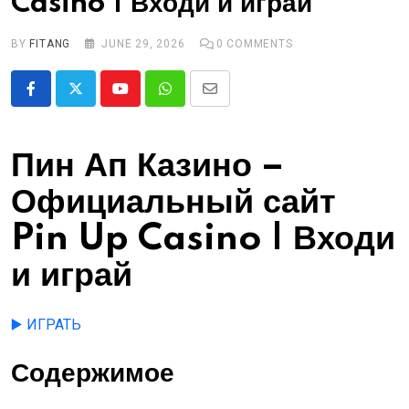
Casino | Входи и играй
BY
FITANG
JUNE 29, 2026
0
COMMENTS
Youtube
Whatsapp
Share
via
Email
Пин Ап Казино –
Официальный сайт
Pin Up Casino | Входи
и играй
▶️ ИГРАТЬ
Содержимое