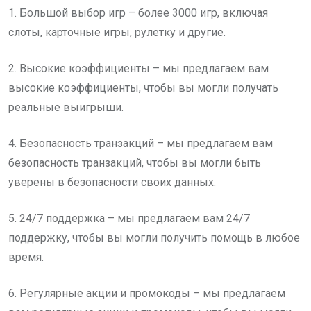
1. Большой выбор игр – более 3000 игр, включая
слоты, карточные игры, рулетку и другие.
2. Высокие коэффициенты – мы предлагаем вам
высокие коэффициенты, чтобы вы могли получать
реальные выигрыши.
4. Безопасность транзакций – мы предлагаем вам
безопасность транзакций, чтобы вы могли быть
уверены в безопасности своих данных.
5. 24/7 поддержка – мы предлагаем вам 24/7
поддержку, чтобы вы могли получить помощь в любое
время.
6. Регулярные акции и промокоды – мы предлагаем