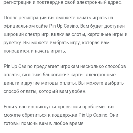
регистрации и подтвердив свой электронный адрес.
После регистрации вы сможете начать играть на
официальном сайте Pin Up Casino. Вам будет доступен
широкий спектр игр, включая слоты, карточные игры и
рулетку. Вы можете выбрать игру, которая вам
понравится, и начать играть.
Pin Up Casino предлагает игрокам несколько способов
оплаты, включая банковские карты, электронные
деньги и другие методы оплаты. Вы можете выбрать
способ оплаты, который вам удобен.
Если у вас возникнут вопросы или проблемы, вы
можете обратиться к поддержке Pin Up Casino. Они
готовы помочь вам в любое время.