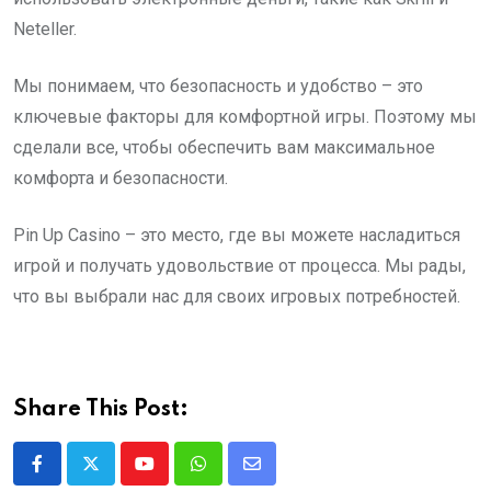
Neteller.
Мы понимаем, что безопасность и удобство – это
ключевые факторы для комфортной игры. Поэтому мы
сделали все, чтобы обеспечить вам максимальное
комфорта и безопасности.
Pin Up Casino – это место, где вы можете насладиться
игрой и получать удовольствие от процесса. Мы рады,
что вы выбрали нас для своих игровых потребностей.
Share This Post:
Youtube
Whatsapp
Share