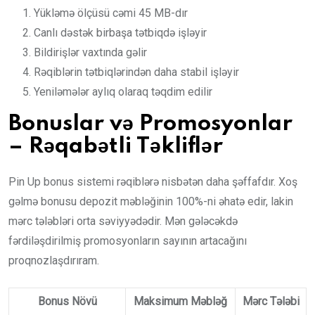
Yükləmə ölçüsü cəmi 45 MB-dır
Canlı dəstək birbaşa tətbiqdə işləyir
Bildirişlər vaxtında gəlir
Rəqiblərin tətbiqlərindən daha stabil işləyir
Yeniləmələr aylıq olaraq təqdim edilir
Bonuslar və Promosyonlar
– Rəqabətli Təkliflər
Pin Up bonus sistemi rəqiblərə nisbətən daha şəffafdır. Xoş
gəlmə bonusu depozit məbləğinin 100%-ni əhatə edir, lakin
mərc tələbləri orta səviyyədədir. Mən gələcəkdə
fərdiləşdirilmiş promosyonların sayının artacağını
proqnozlaşdırıram.
Bonus Növü
Maksimum Məbləğ
Mərc Tələbi