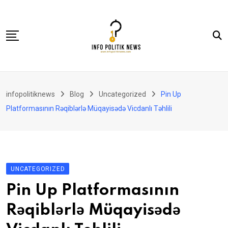
Skip
to
content
Nasional
infopolitiknews
Blog
Uncategorized
Pin Up
Politik & Hukum
Platformasının Rəqiblərlə Müqayisədə Vicdanlı Təhlili
Lifestyle
Ekonomi
Lingkungan & Sosial
UNCATEGORIZED
Olahraga
Pin Up Platformasının
Kolom
Rəqiblərlə Müqayisədə