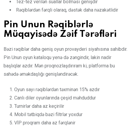
Tez-tez verilən suallar bölməsi genişdir
Rəqiblərdən fərqli olaraq, dəstək daha nəzakətlidir
Pin Unun Rəqiblərlə
Müqayisədə Zəif Tərəfləri
Bəzi rəqiblər daha geniş oyun provayderi siyahısına sahibdir.
Pin Unun oyun kataloqu yenə də zəngindir, lakin nadir
başlıqlar azdır. Mən proqnozlaşdırıram ki, platforma bu
sahədə əməkdaşlığı genişləndirəcək.
Oyun sayı rəqiblərdən təxminən 15% azdır
Canlı diler oyunlarında çeşid məhduddur
Turnirlər daha az keçirilir
Mobil tətbiqdə bəzi filtrlər yoxdur
VİP proqram daha az fərqlənir