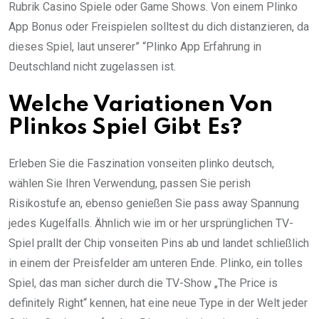
Rubrik Casino Spiele oder Game Shows. Von einem Plinko
App Bonus oder Freispielen solltest du dich distanzieren, da
dieses Spiel, laut unserer” “Plinko App Erfahrung in
Deutschland nicht zugelassen ist.
Welche Variationen Von
Plinkos Spiel Gibt Es?
Erleben Sie die Faszination vonseiten plinko deutsch,
wählen Sie Ihren Verwendung, passen Sie perish
Risikostufe an, ebenso genießen Sie pass away Spannung
jedes Kugelfalls. Ähnlich wie im or her ursprünglichen TV-
Spiel prallt der Chip vonseiten Pins ab und landet schließlich
in einem der Preisfelder am unteren Ende. Plinko, ein tolles
Spiel, das man sicher durch die TV-Show „The Price is
definitely Right“ kennen, hat eine neue Type in der Welt jeder