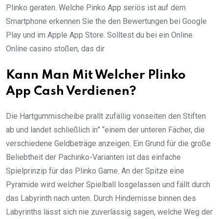
Plinko geraten. Welche Pinko App seriös ist auf dem
Smartphone erkennen Sie the den Bewertungen bei Google
Play und im Apple App Store. Solltest du bei ein Online
Online casino stoßen, das dir
Kann Man Mit Welcher Plinko
App Cash Verdienen?
Die Hartgummischeibe prallt zufällig vonseiten den Stiften
ab und landet schließlich in” “einem der unteren Fächer, die
verschiedene Geldbeträge anzeigen. Ein Grund für die große
Beliebtheit der Pachinko-Varianten ist das einfache
Spielprinzip für das Plinko Game. An der Spitze eine
Pyramide wird welcher Spielball losgelassen und fällt durch
das Labyrinth nach unten. Durch Hindernisse binnen des
Labyrinths lässt sich nie zuverlässig sagen, welche Weg der