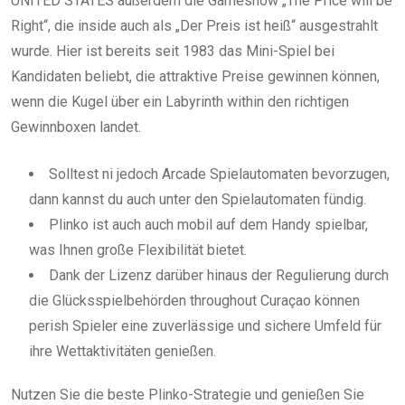
UNITED STATES außerdem die Gameshow „The Price will be
Right“, die inside auch als „Der Preis ist heiß“ ausgestrahlt
wurde. Hier ist bereits seit 1983 das Mini-Spiel bei
Kandidaten beliebt, die attraktive Preise gewinnen können,
wenn die Kugel über ein Labyrinth within den richtigen
Gewinnboxen landet.
Solltest ni jedoch Arcade Spielautomaten bevorzugen,
dann kannst du auch unter den Spielautomaten fündig.
Plinko ist auch auch mobil auf dem Handy spielbar,
was Ihnen große Flexibilität bietet.
Dank der Lizenz darüber hinaus der Regulierung durch
die Glücksspielbehörden throughout Curaçao können
perish Spieler eine zuverlässige und sichere Umfeld für
ihre Wettaktivitäten genießen.
Nutzen Sie die beste Plinko-Strategie und genießen Sie