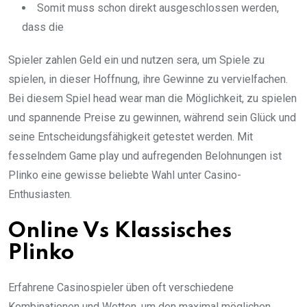
Somit muss schon direkt ausgeschlossen werden,
dass die
Spieler zahlen Geld ein und nutzen sera, um Spiele zu
spielen, in dieser Hoffnung, ihre Gewinne zu vervielfachen.
Bei diesem Spiel head wear man die Möglichkeit, zu spielen
und spannende Preise zu gewinnen, während sein Glück und
seine Entscheidungsfähigkeit getestet werden. Mit
fesselndem Game play und aufregenden Belohnungen ist
Plinko eine gewisse beliebte Wahl unter Casino-
Enthusiasten.
Online Vs Klassisches
Plinko
Erfahrene Casinospieler üben oft verschiedene
Kombinationen und Wetten, um den maximal möglichen