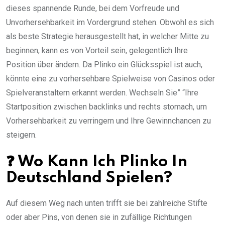
dieses spannende Runde, bei dem Vorfreude und
Unvorhersehbarkeit im Vordergrund stehen. Obwohl es sich
als beste Strategie herausgestellt hat, in welcher Mitte zu
beginnen, kann es von Vorteil sein, gelegentlich Ihre
Position über ändern. Da Plinko ein Glücksspiel ist auch,
könnte eine zu vorhersehbare Spielweise von Casinos oder
Spielveranstaltern erkannt werden. Wechseln Sie” “Ihre
Startposition zwischen backlinks und rechts stomach, um
Vorhersehbarkeit zu verringern und Ihre Gewinnchancen zu
steigern.
❓ Wo Kann Ich Plinko In
Deutschland Spielen?
Auf diesem Weg nach unten trifft sie bei zahlreiche Stifte
oder aber Pins, von denen sie in zufällige Richtungen