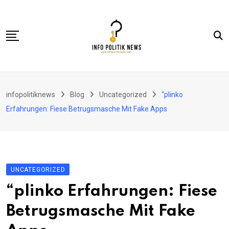
Skip
to
content
Nasional
infopolitiknews
Blog
Uncategorized
“plinko
Politik & Hukum
Erfahrungen: Fiese Betrugsmasche Mit Fake Apps
Lifestyle
Ekonomi
Lingkungan & Sosial
UNCATEGORIZED
Olahraga
“plinko Erfahrungen: Fiese
Kolom
Betrugsmasche Mit Fake