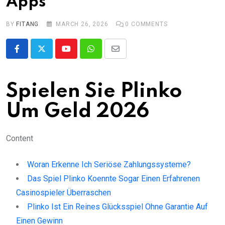
Apps
BY
FITANG
MARCH 26, 2026
0
COMMENTS
Youtube
Whatsapp
Share
via
Email
Spielen Sie Plinko
Um Geld 2026
Content
Woran Erkenne Ich Seriöse Zahlungssysteme?
Das Spiel Plinko Koennte Sogar Einen Erfahrenen
Casinospieler Überraschen
Plinko Ist Ein Reines Glücksspiel Ohne Garantie Auf
Einen Gewinn