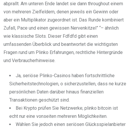
abprallt. Am unteren Ende landet sie dann throughout einem
von mehreren Zielfeldern, denen jeweils ein Gewinn oder
aber ein Multiplikator zugeordnet ist. Das Runde kombiniert
Zufall, Pace und einen gewissen Nervenkitzel” “– ähnlich
wie klassische Slots. Dieser Fdfdfd gibt einen
umfassenden Überblick und beantwortet die wichtigsten
Fragen rund um Plinko Erfahrungen, rechtliche Hintergründe
und Verbraucherhinweise.
Ja, seriöse Plinko-Casinos haben fortschrittliche
Sicherheitstechnologien, o sicherzustellen, dass ne kurze
persönlichen Daten darüber hinaus finanziellen
Transaktionen geschützt sind.
Bei Krypto prüfen Sie Netzwerke; plinko bitcoin ist
echt nur eine vonseiten mehreren Möglichkeiten.
Wählen Sie jedoch einen seriösen Glücksspielanbieter