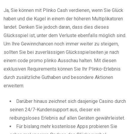
Ja, Sie können mit Plinko Cash verdienen, wenn Sie Glück
haben und die Kugel in einem der höheren Multiplikatoren
landet. Denken Sie jedoch daran, dass dies dieses
Glücksspiel ist, unter dem Verluste ebenfalls möglich sind.
Um Ihre Gewinnchancen noch immer weiter zu steigern,
sollten Sie bei zuverlässigen Glücksspielseiten je nach
einem code promo plinko Ausschau halten. Mit diesen
exklusiven Requirements können Sie Ihr Plinko-Erlebnis
durch zusätzliche Guthaben und besondere Aktionen
erweitern.
Darüber hinaus zeichnet sich dasjenige Casino durch
seinen 24/7-Kundensupport aus, dieser ein
reibungsloses Erlebnis auf allen Geräten gewährleistet.
Für bislang mehr kostenlose Apps probieren Sie