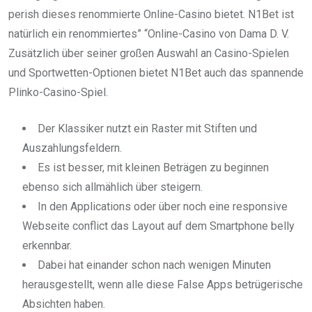
perish dieses renommierte Online-Casino bietet. N1Bet ist
natürlich ein renommiertes” “Online-Casino von Dama D. V.
Zusätzlich über seiner großen Auswahl an Casino-Spielen
und Sportwetten-Optionen bietet N1Bet auch das spannende
Plinko-Casino-Spiel.
Der Klassiker nutzt ein Raster mit Stiften und
Auszahlungsfeldern.
Es ist besser, mit kleinen Beträgen zu beginnen
ebenso sich allmählich über steigern.
In den Applications oder über noch eine responsive
Webseite conflict das Layout auf dem Smartphone belly
erkennbar.
Dabei hat einander schon nach wenigen Minuten
herausgestellt, wenn alle diese False Apps betrügerische
Absichten haben.