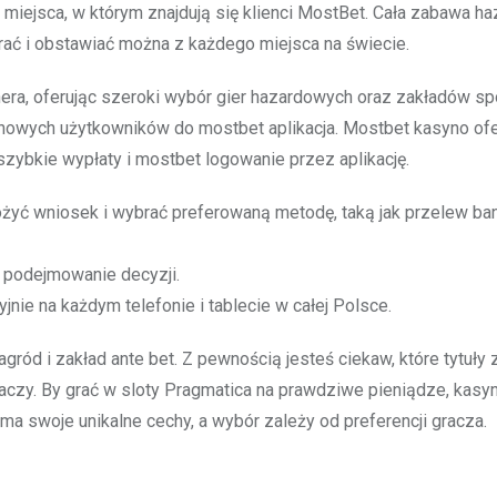
d miejsca, w którym znajdują się klienci MostBet. Cała zabawa 
grać i obstawiać można z każdego miejsca na świecie.
hera, oferując szeroki wybór gier hazardowych oraz zakładów sp
a nowych użytkowników do mostbet aplikacja. Mostbet kasyno ofe
 szybkie wypłaty i mostbet logowanie przez aplikację.
ożyć wniosek i wybrać preferowaną metodę, taką jak przelew ba
ą podejmowanie decyzji.
nie na każdym telefonie i tablecie w całej Polsce.
d i zakład ante bet. Z pewnością jesteś ciekaw, które tytuły z
aczy. By grać w sloty Pragmatica na prawdziwe pieniądze, kasy
ma swoje unikalne cechy, a wybór zależy od preferencji gracza.