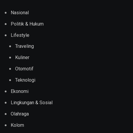
Nasional
Politik & Hukum
Lifestyle
Traveling
Kuliner
Otomotif
Teknologi
Ekonomi
Lingkungan & Sosial
Olahraga
Kolom