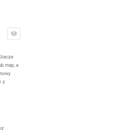
Share
via
Email
 Gracze
ub map, a
 nowy
y z
ez