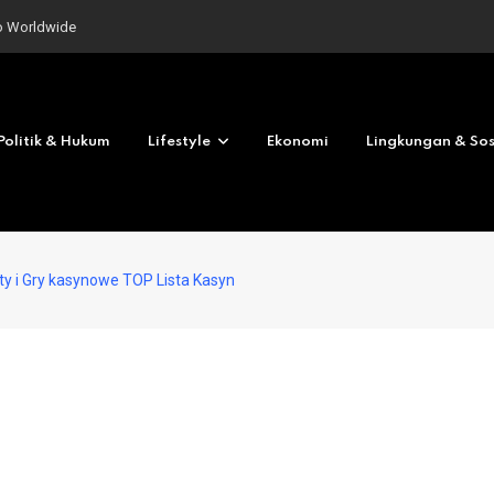
ino Worldwide
Politik & Hukum
Lifestyle
Ekonomi
Lingkungan & Sos
ty i Gry kasynowe TOP Lista Kasyn