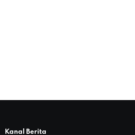
Kanal Berita