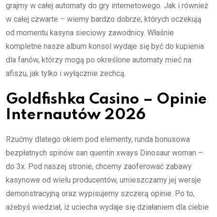
grajmy w całej automaty do gry internetowego. Jak i również
w całej czwarte – wiemy bardzo dobrze, których oczekują
od momentu kasyna sieciowy zawodnicy. Właśnie
kompletne nasze album konsol wydaje się być do kupienia
dla fanów, którzy mogą po określone automaty mieć na
afiszu, jak tylko i wyłącznie zechcą.
Goldfishka Casino – Opinie
Internautów 2026
Rzućmy dlatego okiem pod elementy, runda bonusowa
bezpłatnych spinów san quentin xways Dinosaur woman –
do 3x. Pod naszej stronie, chcemy zaoferować zabawy
kasynowe od wielu producentów, umieszczamy jej wersje
demonstracyjną oraz wypisujemy szczerą opinie. Po to,
ażebyś wiedział, iż uciecha wydaje się działaniem dla ciebie