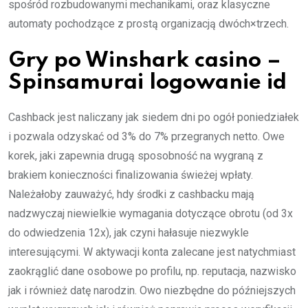
spośród rozbudowanymi mechanikami, oraz klasyczne
automaty pochodzące z prostą organizacją dwóch×trzech.
Gry po Winshark casino –
Spinsamurai logowanie id
Cashback jest naliczany jak siedem dni po ogół poniedziałek
i pozwala odzyskać od 3% do 7% przegranych netto. Owe
korek, jaki zapewnia drugą sposobność na wygraną z
brakiem konieczności finalizowania świeżej wpłaty.
Należałoby zauważyć, hdy środki z cashbacku mają
nadzwyczaj niewielkie wymagania dotyczące obrotu (od 3x
do odwiedzenia 12x), jak czyni hałasuje niezwykle
interesującymi. W aktywacji konta zalecane jest natychmiast
zaokrąglić dane osobowe po profilu, np. reputacja, nazwisko
jak i również datę narodzin. Owo niezbędne do późniejszych