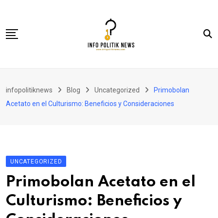
Skip
to
content
Nasional
infopolitiknews
Blog
Uncategorized
Primobolan
Politik & Hukum
Acetato en el Culturismo: Beneficios y Consideraciones
Lifestyle
Ekonomi
Lingkungan & Sosial
UNCATEGORIZED
Olahraga
Primobolan Acetato en el
Kolom
Culturismo: Beneficios y