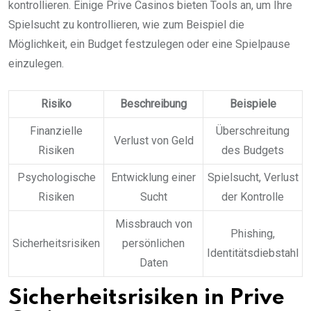
kontrollieren. Einige Prive Casinos bieten Tools an, um Ihre
Spielsucht zu kontrollieren, wie zum Beispiel die
Möglichkeit, ein Budget festzulegen oder eine Spielpause
einzulegen.
Risiko
Beschreibung
Beispiele
Finanzielle
Überschreitung
Verlust von Geld
Risiken
des Budgets
Psychologische
Entwicklung einer
Spielsucht, Verlust
Risiken
Sucht
der Kontrolle
Missbrauch von
Phishing,
Sicherheitsrisiken
persönlichen
Identitätsdiebstahl
Daten
Sicherheitsrisiken in Prive