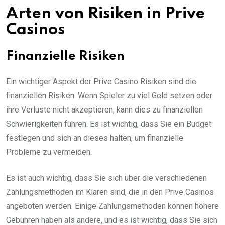
Arten von Risiken in Prive
Casinos
Finanzielle Risiken
Ein wichtiger Aspekt der Prive Casino Risiken sind die
finanziellen Risiken. Wenn Spieler zu viel Geld setzen oder
ihre Verluste nicht akzeptieren, kann dies zu finanziellen
Schwierigkeiten führen. Es ist wichtig, dass Sie ein Budget
festlegen und sich an dieses halten, um finanzielle
Probleme zu vermeiden.
Es ist auch wichtig, dass Sie sich über die verschiedenen
Zahlungsmethoden im Klaren sind, die in den Prive Casinos
angeboten werden. Einige Zahlungsmethoden können höhere
Gebühren haben als andere, und es ist wichtig, dass Sie sich