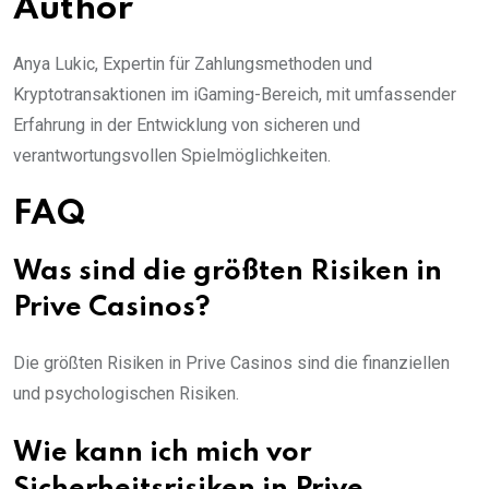
Author
Anya Lukic, Expertin für Zahlungsmethoden und
Kryptotransaktionen im iGaming-Bereich, mit umfassender
Erfahrung in der Entwicklung von sicheren und
verantwortungsvollen Spielmöglichkeiten.
FAQ
Was sind die größten Risiken in
Prive Casinos?
Die größten Risiken in Prive Casinos sind die finanziellen
und psychologischen Risiken.
Wie kann ich mich vor