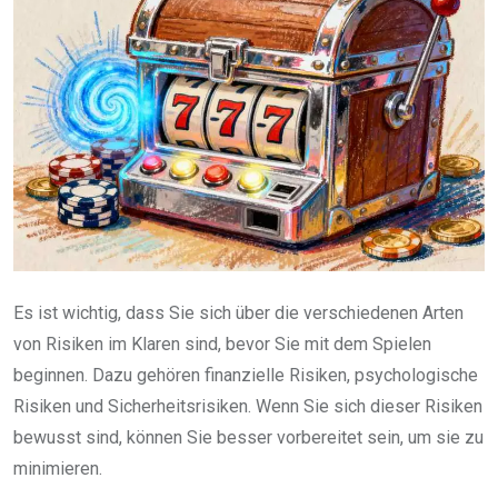
Es ist wichtig, dass Sie sich über die verschiedenen Arten
von Risiken im Klaren sind, bevor Sie mit dem Spielen
beginnen. Dazu gehören finanzielle Risiken, psychologische
Risiken und Sicherheitsrisiken. Wenn Sie sich dieser Risiken
bewusst sind, können Sie besser vorbereitet sein, um sie zu
minimieren.