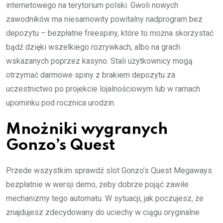
internetowego na terytorium polski. Gwoli nowych
zawodników ma niesamowity powitalny nadprogram bez
depozytu – bezpłatne freespiny, które to można skorzystać
bądź dzięki wszelkiego rozrywkach, albo na grach
wskazanych poprzez kasyno. Stali użytkownicy mogą
otrzymać darmowe spiny z brakiem depozytu za
uczestnictwo po projekcie lojalnościowym lub w ramach
upominku pod rocznica urodzin.
Mnożniki wygranych
Gonzo’s Quest
Przede wszystkim sprawdź slot Gonzo’s Quest Megaways
bezpłatnie w wersji demo, żeby dobrze pojąć zawiłe
mechanizmy tego automatu. W sytuacji, jak poczujesz, że
znajdujesz zdecydowany do uciechy w ciągu oryginalne