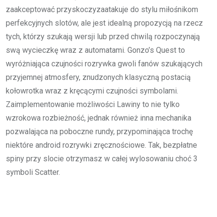
zaakceptować przyskoczyzaatakuje do stylu miłośnikom
perfekcyjnych slotów, ale jest idealną propozycją na rzecz
tych, którzy szukają wersji lub przed chwilą rozpoczynają
swą wycieczkę wraz z automatami. Gonzo’s Quest to
wyróżniająca czujności rozrywka gwoli fanów szukających
przyjemnej atmosfery, znudzonych klasyczną postacią
kołowrotka wraz z kręcącymi czujności symbolami.
Zaimplementowanie możliwości Lawiny to nie tylko
wzrokowa rozbieżność, jednak również inna mechanika
pozwalająca na poboczne rundy, przypominająca trochę
niektóre android rozrywki zręcznościowe. Tak, bezpłatne
spiny przy slocie otrzymasz w całej wylosowaniu choć 3
symboli Scatter.