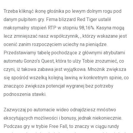
Trzeba kliknąć ikonę głośnika po lewym dolnym rogu pod
danym pulpitem gry. Firma blizzard Red Tiger ustalił
maksymalny stopień RTP w stopniu 98,16%. Kasyna mogą
lecz zmniejszać nasz współczynnik, , którzy wskazane jest
ocenić zanim rozpoczęciem uciechy na pieniądze.
Przedstawiamy tabelę pochodzące z głównymi atrybutami
automatu Gonzo’s Quest, która to ulży Tobie zrozumieć, co
czyni, iż takowa zabawa jest wyjątkowa. Mnożnik zwiększa
się spośród wszelką kolejną lawiną w konkretnym spinie, co
znacząco zwiększa potencjał wygranej bez potrzeby
podnoszenia stawki.
Zazwyczaj po automacie wideo odnajdziesz mnóstwo
ekscytujących możliwości i bonusy, jednak niekoniecznie.
Podczas gry w trybie Free Fall, to znaczy w ciągu rundy