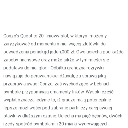
Gonzo’s Quest to 20-liniowy slot, w którym możemy
zaryzykować od momentu mniej więcej złotówki do
odwiedzenia poniekąd jeden,000 zł. Owe uciecha pod każdą
zasoby finansowe oraz może także w tym mieści się
podstawa do niej glorii. Odbitka graficzna rozrywki
nawiązuje do peruwiańskiej dżungli, za sprawą jaką
przeprawia uwagi Gonzo, zaś wychodzące w bębnach
symbole przypominają ornamenty Inków. Wysoki część
wypłat oznacza jedynie to, iż gracze mają potencjalnie
lepsze możliwości pod zabranie partii czy całej swojej
stawki w dłuższym czasie. Uciecha ma pięć bębnów, dwóch
rzędy spośród symbolami i 20 miarki wygrywających.