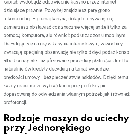
kapitał, wydobądź odpowiednie kasyno przez internet
działające prawnie. Powyżej znajdziesz parę grono
rekomendacji – poznaj kasyna, dokąd opisywaną grę
zamierzasz obstawiać coś znacznie więcej aniżeli tylko za
pomocą komputera, ale również pod urządzeniu mobilnym.
Decydując się na grę w kasynie internetowym, zawodnicy
zwracają specjalną obserwację nie tylko dzięki podaż konsol
albo bonusy, ale i na pferowane procedury płatności. Jest to
naturalnie ów kredyty decydują na temat wygodzie,
prędkości umowy i bezpieczeństwie nakładów. Dzięki temu
każdy gracz może wybrać koncepcję perfekcyjnie
dopasowaną do odwiedzenia własnym potrzeb jak i również
preferencji.
Rodzaje maszyn do uciechy
przy Jednorękiego