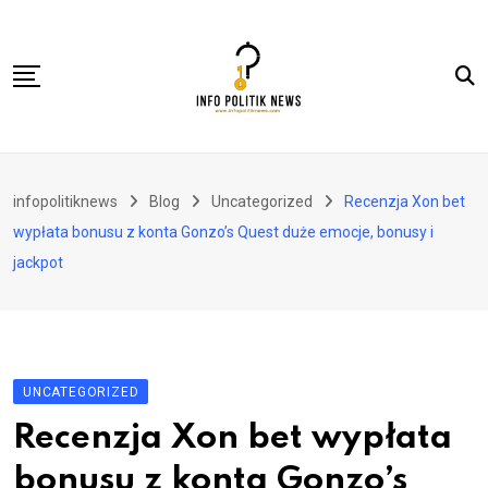
Skip
to
content
Nasional
infopolitiknews
Blog
Uncategorized
Recenzja Xon bet
Politik & Hukum
wypłata bonusu z konta Gonzo’s Quest duże emocje, bonusy i
Lifestyle
jackpot
Ekonomi
Lingkungan & Sosial
Olahraga
UNCATEGORIZED
Kolom
Recenzja Xon bet wypłata
bonusu z konta Gonzo’s