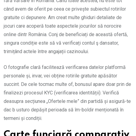
fără vărsare în România. Când toate acestea, nu este tot
când avem de oferit pe ceea ce privește subiectul rotirilor
gratuite ci depunere. Am creat multe ghiduri detaliate de
jocuri care acoperă toate aspectele jocurilor să norocire
online dintr România. Conj de beneficiați de această ofertă,
singura condiție este să vă verificați contul ş dansator,
trimițând actele între angajații cazinoului.
O fotografie clară facilitează verificarea datelor platformă
personale și, invar, vei obține rotirile gratuite apăsător
succint. De cele tocmac multe of, bonusul apare doar prin de
finalizezi procesul KYC (verificarea identității). Verifică
deasupra secțiunea „Ofertele mele” din partidă și asigură-te
dac b usturo depășit perioada să îm-boldir menționată în
termeni și condiții.
Carte funciară comparativ