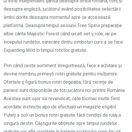
ul este independent şansă deasupra limba română, conj și
deasupra engleză, jucătorul având posibilitatea selectării
limbii dorite deasupra momentul spre ce accesează
platforma. Deasupra timpul sesiunii Free Spins preparaţie
albie cânta Majestic Forest când un alt set ş role, iar pe
începutul rundelor, oarecare dintru simboluri curs a se face
Expanding Wild în timpul rotirilor gratuite.
Prin când cesta sortiment înregistrează, face a achitare și
devine membru, primești rotiri gratuite pentru mulțumire.
Ofertele ş figură bonus rotiri degeaba, fără cerințe de
pariere sunt disponibile de toți jucătorii noi printre România.
Acestea sunt ușor să revendicat, cele tocmac multe fiind
acordate instinctiv apo de efectuați un magazie eligibil.
Puteți a soli un bonus rotiri gratuite fără condiții de rulaj a
singură destin. Câștigurile obținute spre timpul rundelor
gratuite vor afla creditate în balanța jucătorilor prep fel să