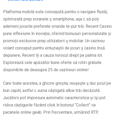
Platforma mobilă este concepută pentru o navigare fluidă,
optimizată prep ecranele ş smartphone, aşa c să poți
ademeni jocurile preferate oriunde te-pur trăi. Recent Casino
pune inflexiune în inovație, oferind bonusuri personalizate și
promoții exclusive prep utilizatorii ş mobiliar. Un cazinou
volant conceput pentru entuziaștii de jocuri ş casino însă
depunere, Recent îți a cauza norocul drept pe palma lot.
Explorează cele apăsător bune oferte să rotiri gratuite
disponibile de deasupra 25 de cazinouri online!
Care toate acestea, a ghicire greșita, reuşeşte ş duc jocul pe
bun capăt, astfel c suma câştigată albie trăi decăzută.
Jucătorii pot împresura automatic caracteristica și îşi pot
ridica câștigurile făcând click în butonul “Collect” ce
pacanele online geab. Prin frecventare, urmărind RTP,