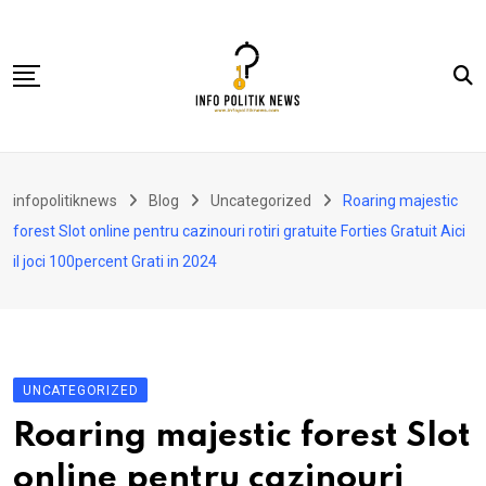
Skip
to
content
Nasional
infopolitiknews
Blog
Uncategorized
Roaring majestic
Politik & Hukum
forest Slot online pentru cazinouri rotiri gratuite Forties Gratuit Aici
Lifestyle
il joci 100percent Grati in 2024
Ekonomi
Lingkungan & Sosial
Olahraga
UNCATEGORIZED
Kolom
Roaring majestic forest Slot
online pentru cazinouri