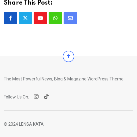
Share This Post:
Youtube
Whatsapp
Share
via
Email
The Most Powerful News, Blog & Magazine WordPress Theme
Follow Us On:
© 2024 LENSA KATA